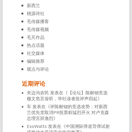
新西兰
桃源诗社
毛传媒播客
毛传媒视频
毛芃作品
热点话题
社交媒体
编辑推荐
观点与评论
近期评论
夹边沟农民
发表在《
【论坛】陈耐锶竞选
檄文危言耸听，华社读者批评声四起
》
车
发表在《
评陈耐锶的竞选攻势：对新西
兰优先党取消PR投票权猛烈开火 对卢克森
总理言辞激烈
》
ExoWatts
发表在《
中国洲际弹道导弹试射