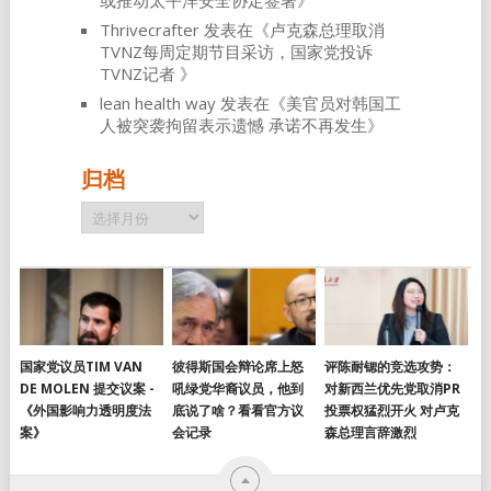
或推动太平洋安全协定签署
》
Thrivecrafter
发表在《
卢克森总理取消
TVNZ每周定期节目采访，国家党投诉
TVNZ记者
》
lean health way
发表在《
美官员对韩国工
人被突袭拘留表示遗憾 承诺不再发生
》
归档
归
档
国家党议员TIM VAN
彼得斯国会辩论席上怒
评陈耐锶的竞选攻势：
DE MOLEN 提交议案 -
吼绿党华裔议员，他到
对新西兰优先党取消PR
《外国影响力透明度法
底说了啥？看看官方议
投票权猛烈开火 对卢克
案》
会记录
森总理言辞激烈