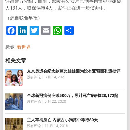
许昌警方介绍，目前，鄢陵县公安局已刑事拘留犯罪嫌疑
人131人，取保候审4人，案件正在进一步侦办中。
（源自联合早报）
Facebook
LinkedIn
Twitter
Email
WhatsApp
分
享
标签:
看世界
东京奥运会纪念款芭比娃娃因为没有亚裔面孔遭批评
没有评论
|
8 月 14, 2021
全球新冠病例突破500万，累计死亡病例328,172起
没有评论
|
5 月 22, 2020
主人车祸身亡 内蒙古小狗路中等待80天
没有评论
|
11 月 14, 2018