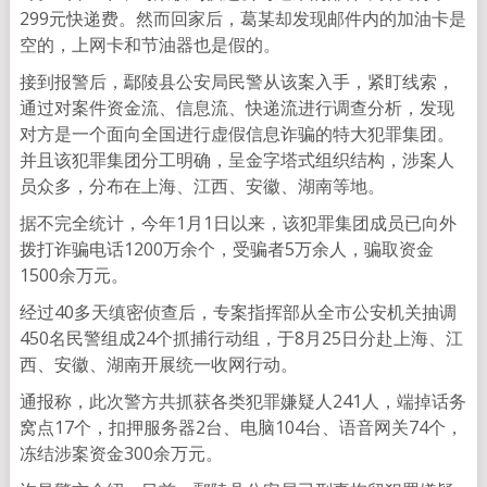
299元快递费。然而回家后，葛某却发现邮件内的加油卡是
空的，上网卡和节油器也是假的。
接到报警后，鄢陵县公安局民警从该案入手，紧盯线索，
通过对案件资金流、信息流、快递流进行调查分析，发现
对方是一个面向全国进行虚假信息诈骗的特大犯罪集团。
并且该犯罪集团分工明确，呈金字塔式组织结构，涉案人
员众多，分布在上海、江西、安徽、湖南等地。
据不完全统计，今年1月1日以来，该犯罪集团成员已向外
拨打诈骗电话1200万余个，受骗者5万余人，骗取资金
1500余万元。
经过40多天缜密侦查后，专案指挥部从全市公安机关抽调
450名民警组成24个抓捕行动组，于8月25日分赴上海、江
西、安徽、湖南开展统一收网行动。
通报称，此次警方共抓获各类犯罪嫌疑人241人，端掉话务
窝点17个，扣押服务器2台、电脑104台、语音网关74个，
冻结涉案资金300余万元。