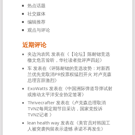
热点话题
社交媒体
编辑推荐
观点与评论
近期评论
夹边沟农民
发表在《
【论坛】陈耐锶竞选
檄文危言耸听，华社读者批评声四起
》
车
发表在《
评陈耐锶的竞选攻势：对新西
兰优先党取消PR投票权猛烈开火 对卢克森
总理言辞激烈
》
ExoWatts
发表在《
中国洲际弹道导弹试射
或推动太平洋安全协定签署
》
Thrivecrafter
发表在《
卢克森总理取消
TVNZ每周定期节目采访，国家党投诉
TVNZ记者
》
lean health way
发表在《
美官员对韩国工
人被突袭拘留表示遗憾 承诺不再发生
》