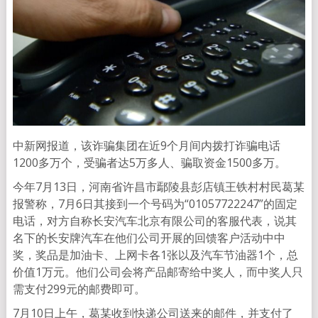
中新网报道，该诈骗集团在近9个月间内拨打诈骗电话
1200多万个，受骗者达5万多人、骗取资金1500多万。
今年7月13日，河南省许昌市鄢陵县彭店镇王铁村村民葛某
报警称，7月6日其接到一个号码为“01057722247”的固定
电话，对方自称长安汽车北京有限公司的客服代表，说其
名下的长安牌汽车在他们公司开展的回馈客户活动中中
奖，奖品是加油卡、上网卡各1张以及汽车节油器1个，总
价值1万元。他们公司会将产品邮寄给中奖人，而中奖人只
需支付299元的邮费即可。
7月10日上午，葛某收到快递公司送来的邮件，并支付了