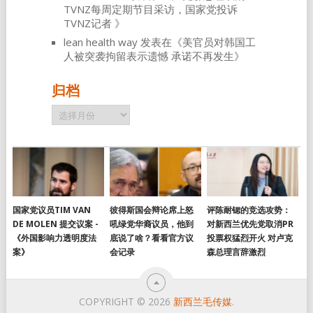
TVNZ每周定期节目采访，国家党投诉
TVNZ记者
》
lean health way
发表在《
美官员对韩国工
人被突袭拘留表示遗憾 承诺不再发生
》
归档
归
档
国家党议员TIM VAN
彼得斯国会辩论席上怒
评陈耐锶的竞选攻势：
DE MOLEN 提交议案 -
吼绿党华裔议员，他到
对新西兰优先党取消PR
《外国影响力透明度法
底说了啥？看看官方议
投票权猛烈开火 对卢克
案》
会记录
森总理言辞激烈
COPYRIGHT © 2026
新西兰毛传媒
.