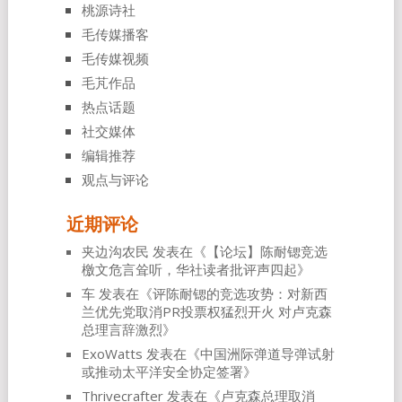
桃源诗社
毛传媒播客
毛传媒视频
毛芃作品
热点话题
社交媒体
编辑推荐
观点与评论
近期评论
夹边沟农民
发表在《
【论坛】陈耐锶竞选
檄文危言耸听，华社读者批评声四起
》
车
发表在《
评陈耐锶的竞选攻势：对新西
兰优先党取消PR投票权猛烈开火 对卢克森
总理言辞激烈
》
ExoWatts
发表在《
中国洲际弹道导弹试射
或推动太平洋安全协定签署
》
Thrivecrafter
发表在《
卢克森总理取消