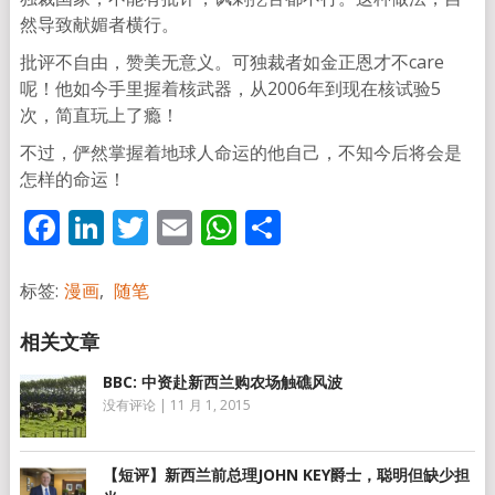
然导致献媚者横行。
批评不自由，赞美无意义。可独裁者如金正恩才不care
呢！他如今手里握着核武器，从2006年到现在核试验5
次，简直玩上了瘾！
不过，俨然掌握着地球人命运的他自己，不知今后将会是
怎样的命运！
Facebook
LinkedIn
Twitter
Email
WhatsApp
分
享
标签:
漫画
,
随笔
BBC: 中资赴新西兰购农场触礁风波
没有评论
|
11 月 1, 2015
【短评】新西兰前总理JOHN KEY爵士，聪明但缺少担