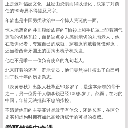
正是这种谄媚文化，且经由恐惧而得以强化，决定了对前
任的90寿辰不得提及只字。
年龄也是中国另类政治中一个惊人荒诞的一面。
惊人地离奇的并非膜蛤族穿的T恤衫上和手机罩上印着朝气
蓬勃的切格瓦拉，而是缺点令人感到亲切的九旬老人，他
在教训记者，夸耀自己的成就，穿着泳裤戴着泳镜仰泳，
还当着西班牙国王的面掏出梳子梳头发。
他也不是唯一一位负有使命的九旬老人。
北京盯着的还有一群老党员，他们突然被排挤出了自己料
理了数十年的历史杂志。
《炎黄春秋》出版人杜导正90多岁了，是这本杂志的骨干
之一，另一位骨干人物李锐已经100多岁了。然而，在习的
中国，年龄无法抵御不忠的指控。
不清楚他们的主要罪过是敢于有信念，还是长寿，在区分
史实和虚构时拥有如此高龄所赋予的可畏的权威。
爱丽丝镜中奇遇