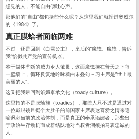
想见的人，不能自由倾吐心声。
那他们的“自由”都包括些什么呢？从这里我们就拐进奥威尔
的《1984》了。
真正膜蛤者面临两难
不过，还是回到《白雪公主》，皇后的“魔镜、魔镜，告诉
我”恰似共产党的宣传机器。
鉴于媒体垄断的威力令人敬畏，这面魔镜挂在普天之下每
一壁墙上，循环反复地吟咏着曲末叠句 – 习主席是“世上最
美丽的人”。
这又把我带回到谄媚奉承文化（toady culture）。
这里指的不是膜蛤族（toadies），那些人只不过是通过对
一位戴眼镜且挺个大肚子的前国家主席表达喜爱之情来隐
喻讽刺当前的政治体制，而是真正的奉承谄媚者，那些出
于政治生存动机而成群结队地对当权者溜须拍马表忠诚的
人。