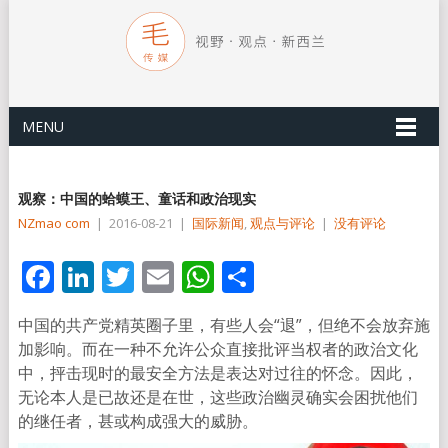
MENU
观察：中国的蛤蟆王、童话和政治现实
NZmao com
|
2016-08-21
|
国际新闻
,
观点与评论
|
没有评论
Facebook
LinkedIn
Twitter
Email
WhatsApp
分
享
中国的共产党精英圈子里，有些人会“退”，但绝不会放弃施
加影响。而在一种不允许公众直接批评当权者的政治文化
中，抨击现时的最安全方法是表达对过往的怀念。因此，
无论本人是已故还是在世，这些政治幽灵确实会困扰他们
的继任者，甚或构成强大的威胁。