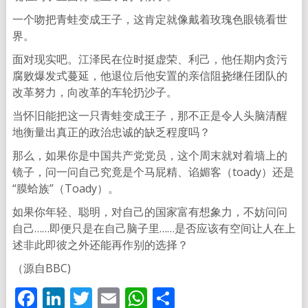
一个吻把青蛙变成王子，这肯定就像戴着玫瑰色眼镜看世
界。
面对现实吧。江泽民在位时挺虚荣、利己，他任期内贪污
腐败爆发式蔓延，他退位后他安置的亲信阻挠继任团队的
改革努力，向改革的车轮扔沙子。
当怀旧能把这一只青蛙变成王子，那不正是令人头脑清醒
地衡量出真正的政治忠诚的缺乏程度吗？
那么，如果你是中国共产党党员，这个周末就对着墙上的
镜子，问一问自己究竟是个马屁精、谄媚客（toady）还是
“膜蛤族”（Toady）。
如果你年轻、聪明，对自己的国家富有想象力，不妨问问
自己……即便只是在自己脑子里……是否应该有空间让人在上
述非此即彼之外还能再作别的选择？
（源自BBC)
Facebook
LinkedIn
Twitter
Email
WhatsApp
分