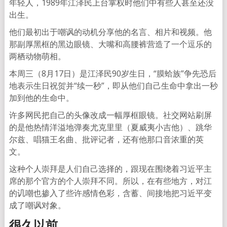
年轻人，1989年江泽民上台掌权时他们中有些人甚至还没
出生。
他们最初出于嘲讽的动机分享他的名言、相片和视频。他
那副厚黑框的黑边眼镜、大嘴和高腰裤营造了一个逗乐的
两栖动物萌相。
本周三（8月17日）是江泽民90岁生日，“膜蛤族”争先恐后
地表示生日祝贺并“续一秒”，即从他们自己生命中拿出一秒
加到他的生命中。
许多网民把自己的头像改成一幅厚框眼镜。社交网站刷屏
的是他热情洋溢地弹奏尤克里里（夏威夷小吉他）、跳华
尔兹、唱猫王名曲、批评记者，还有他那口音浓重的英
文。
这种个人崇拜是人们自己选择的，跟现在围绕着习近平主
席的那个官方的个人崇拜不同。所以，在有些地方，对江
的讥嘲也掺入了些许感情色彩，含蓄、间接地把习近平变
成了嘲讽对象。
很久以前……