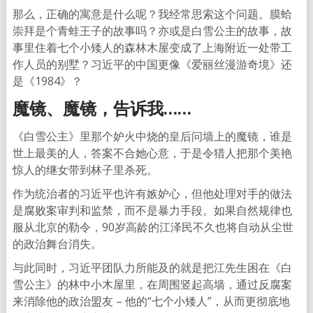
那么，正确的寓意是什么呢？我经常思索这个问题。膜蛤
崇拜是个青蛙王子的故事吗？亦或是白雪公主的故事，故
事里住着七个小矮人的森林木屋变成了上海附近一处带工
作人员的别墅？习近平的中国更像《爱丽丝漫游奇境》还
是《1984》？
魔镜、魔镜，告诉我……
《白雪公主》里那个妒火中烧的皇后问墙上的魔镜，谁是
世上最美的人，答案不合她心意，于是令猎人把那个美艳
惊人的继女带到林子里杀死。
作为统治者的习近平也许有嫉妒心，但他处理对手的做法
是腐败案审判和监禁，而不是暴力手段。如果自然规律也
服从北京的勒令，90岁高龄的江泽民不久也将自动从尘世
的政治舞台消失。
与此同时，习近平团队力所能及的就是把江先生困在《白
雪公主》的林中小木屋里，在周围竖起高墙，通过反腐案
来消除他的政治盟友 – 他的“七个小矮人”，从而更彻底地