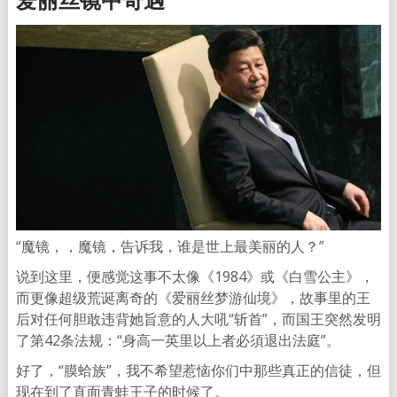
“魔镜，，魔镜，告诉我，谁是世上最美丽的人？”
说到这里，便感觉这事不太像《1984》或《白雪公主》，
而更像超级荒诞离奇的《爱丽丝梦游仙境》，故事里的王
后对任何胆敢违背她旨意的人大吼“斩首”，而国王突然发明
了第42条法规：“身高一英里以上者必須退出法庭”。
好了，“膜蛤族”，我不希望惹恼你们中那些真正的信徒，但
现在到了直面青蛙王子的时候了。