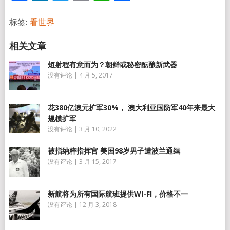
享
标签:
看世界
短射程有意而为？朝鲜或秘密酝酿新武器
没有评论
|
4 月 5, 2017
花380亿澳元扩军30%， 澳大利亚国防军40年来最大
规模扩军
没有评论
|
3 月 10, 2022
被指纳粹指挥官 美国98岁男子遭波兰通缉
没有评论
|
3 月 15, 2017
新航将为所有国际航班提供WI-FI，价格不一
没有评论
|
12 月 3, 2018