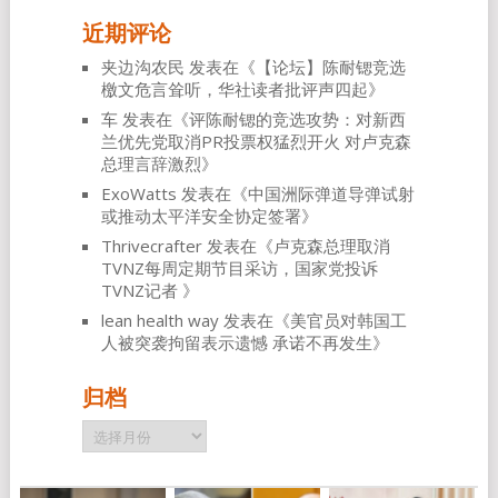
近期评论
夹边沟农民
发表在《
【论坛】陈耐锶竞选
檄文危言耸听，华社读者批评声四起
》
车
发表在《
评陈耐锶的竞选攻势：对新西
兰优先党取消PR投票权猛烈开火 对卢克森
总理言辞激烈
》
ExoWatts
发表在《
中国洲际弹道导弹试射
或推动太平洋安全协定签署
》
Thrivecrafter
发表在《
卢克森总理取消
TVNZ每周定期节目采访，国家党投诉
TVNZ记者
》
lean health way
发表在《
美官员对韩国工
人被突袭拘留表示遗憾 承诺不再发生
》
归档
归
档