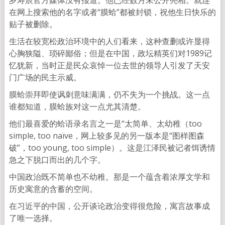
岁寿辰官方媒体没有报道。他已经数月未公开亮相。就连
在网上搜索他的名字或者“膜蛤”都被封锁，祝他生日快乐的
贴子被删除。
生活在较宽松政治环境中的人们看来，这种查删或许显得
心胸狭隘、琐碎鄙俗；但是在中国，政坛精英们对1989记
忆犹新，当时正是民众哀悼一位去世的领导人引发了天安
门广场的民主示威。
膜蛤崇拜即使讽刺意味满满，仍不失为一个挑战。这一点
谁都知道，膜蛤族对这一点尤其清楚。
他们最喜爱的蛤语录名言之一是“太简单、太幼稚（too
simple, too naïve，网上较多见的另一版本是“图样图森
破”，too young, too simple）。这是江泽民被记者饵诱情
急之下脱口而出的几个字。
中国政治既不简单也不幼稚。那是一个蕴含着浓厚文学和
历史寓意的含蓄的空间。
在习近平的中国，公开谈论政治变得很危险，寓言故事成
了唯一选择。