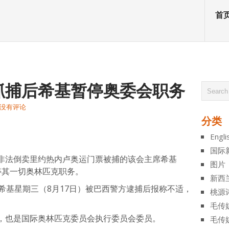
首
抓捕后希基暂停奥委会职务
没有评论
分类
atsApp
分
Engli
享
国际
非法倒卖里约热内卢奥运门票被捕的该会主席希基
图片
决定暂停其一切奥林匹克职务。
新西
希基星期三（8月17日）被巴西警方逮捕后报称不适，
桃源
毛传
，也是国际奥林匹克委员会执行委员会委员。
毛传