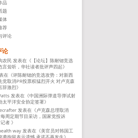
作品
话题
媒体
推荐
与评论
评论
沟农民
发表在《
【论坛】陈耐锶竞选
危言耸听，华社读者批评声四起
》
表在《
评陈耐锶的竞选攻势：对新西
先党取消PR投票权猛烈开火 对卢克森
言辞激烈
》
atts
发表在《
中国洲际弹道导弹试射
动太平洋安全协定签署
》
ecrafter
发表在《
卢克森总理取消
NZ每周定期节目采访，国家党投诉
Z记者
》
health way
发表在《
美官员对韩国工
突袭拘留表示遗憾 承诺不再发生
》