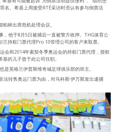
，希基有可能被起诉“为倒票活动提供便利”、“组织垄
罪名。希基上周接受RTÉ采访时否认有参与倒票活
都柏林出席危机处理会议。
事，他于8月5日被捕后一直被警方收押。THG体育公
兰持权门票代理Pro 10管理公司的客户来取票。
奥运会和2014年索契冬季奥运会的持权门票代理，授权
希基的儿子曾于此公司任职。
他也是英格兰伊普斯维奇城足球俱乐部的班主。
非法转售奥运门票为由，对马科斯·伊万斯发出逮捕