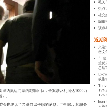
毛芃
热点
社交
编辑
观点
近期
夹边
檄文
车
发
兰优
总理
ExoW
或推
Thriv
TV
里约奥运门票的犯罪团伙，全案涉及利润达1000万
TVN
币）。
lean 
奥委会也确认了希基自愿停职的消息。声明说，其职务
人被