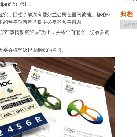
jančič）代理。
归档
C证实，已经了解到有爱尔兰公民在里约被捕。都柏林
里约领事馆向希基提供必要的领事帮助。
归
档
职至“事情彻底解决”为止，并将全面配合一切有关调
奥委会将坚决捍卫组织的名誉。