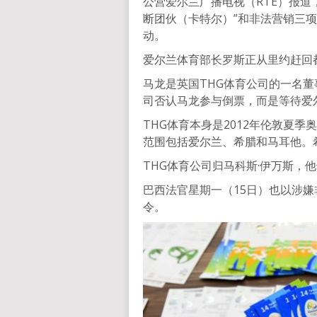
公营爱尔兰广播电视（RTÉ）报道
断团伙（卡特尔）”和非法营销三项
动。
爱尔兰体育部长罗斯正从里约赶回
马龙是英国THG体育公司的一名董
司否认马龙参与倒票，而是等待爱尔
THG体育本身是2012年伦敦夏季
范围包括爱尔兰、希腊和马耳他。
THG体育公司归马科斯·伊万斯，
巴西法官星期一（15日）也以涉嫌
令。