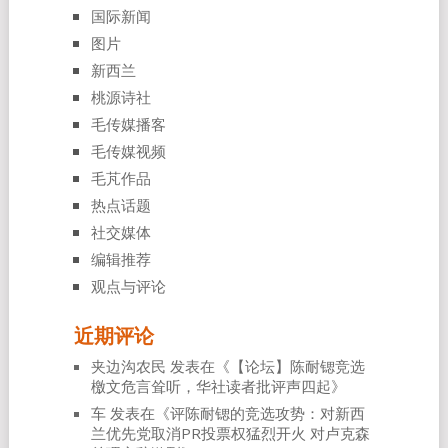
国际新闻
图片
新西兰
桃源诗社
毛传媒播客
毛传媒视频
毛芃作品
热点话题
社交媒体
编辑推荐
观点与评论
近期评论
夹边沟农民
发表在《
【论坛】陈耐锶竞选
檄文危言耸听，华社读者批评声四起
》
车
发表在《
评陈耐锶的竞选攻势：对新西
兰优先党取消PR投票权猛烈开火 对卢克森