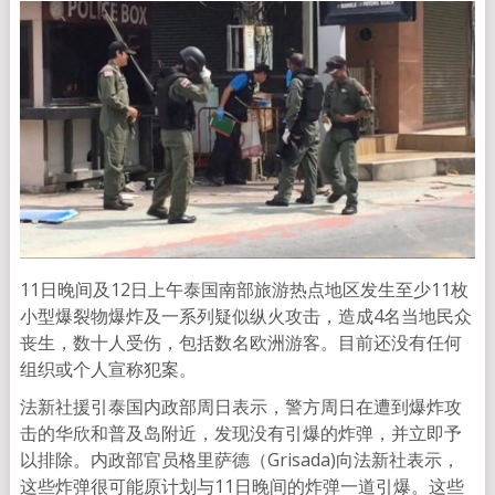
11日晚间及12日上午泰国南部旅游热点地区发生至少11枚
小型爆裂物爆炸及一系列疑似纵火攻击，造成4名当地民众
丧生，数十人受伤，包括数名欧洲游客。目前还没有任何
组织或个人宣称犯案。
法新社援引泰国内政部周日表示，警方周日在遭到爆炸攻
击的华欣和普及岛附近，发现没有引爆的炸弹，并立即予
以排除。内政部官员格里萨德（Grisada)向法新社表示，
这些炸弹很可能原计划与11日晚间的炸弹一道引爆。这些