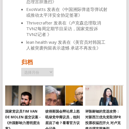
总理言辞激烈
》
ExoWatts
发表在《
中国洲际弹道导弹试射
或推动太平洋安全协定签署
》
Thrivecrafter
发表在《
卢克森总理取消
TVNZ每周定期节目采访，国家党投诉
TVNZ记者
》
lean health way
发表在《
美官员对韩国工
人被突袭拘留表示遗憾 承诺不再发生
》
归档
归
档
国家党议员TIM VAN
彼得斯国会辩论席上怒
评陈耐锶的竞选攻势：
DE MOLEN 提交议案 -
吼绿党华裔议员，他到
对新西兰优先党取消PR
《外国影响力透明度法
底说了啥？看看官方议
投票权猛烈开火 对卢克
案》
会记录
森总理言辞激烈