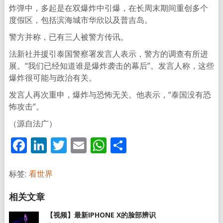
炸弹中，多起是在双爆炸中引爆，在长周末期间重创多个
度假区，包括滨海城市华欣以及普吉岛。
警方并称，已有三人被警方传讯。
法新社并援引泰国警察署发言人表示，警方的调查有所进
展。“我们已经知道谁是爆炸袭击的幕后”。发言人称，这些
爆炸很可能与政治有关。
发言人再次重申，爆炸与恐怖无关。他表示，“泰国没有恐
怖攻击”。
（源自法广）
Facebook
LinkedIn
Twitter
Email
WhatsApp
分
享
标签:
看世界
【视频】最新IPHONE X的脸部辨识