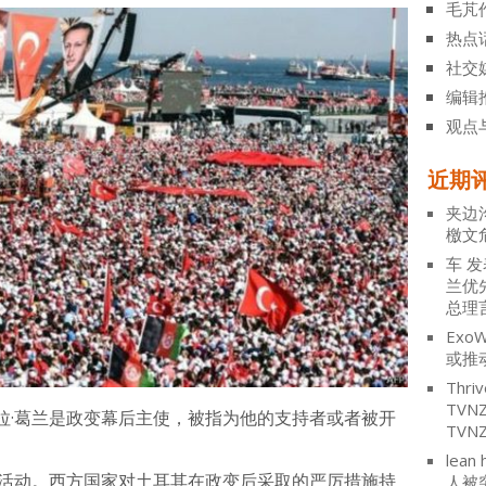
毛芃
热点
社交
编辑
观点
近期
夹边
檄文
车
发
兰优
总理
ExoW
或推
Thriv
TV
拉·葛兰是政变幕后主使，被指为他的支持者或者被开
TVN
lean 
变活动。西方国家对土耳其在政变后采取的严厉措施持
人被