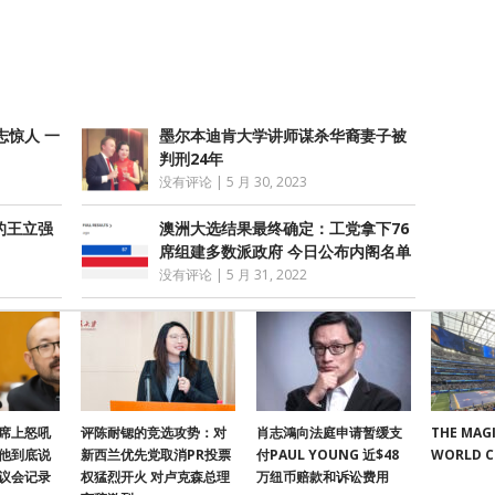
享
志惊人 一
墨尔本迪肯大学讲师谋杀华裔妻子被
判刑24年
没有评论
|
5 月 30, 2023
的王立强
澳洲大选结果最终确定：工党拿下76
席组建多数派政府 今日公布内阁名单
没有评论
|
5 月 31, 2022
席上怒吼
评陈耐锶的竞选攻势：对
肖志鴻向法庭申请暂缓支
THE MAGI
他到底说
新西兰优先党取消PR投票
付PAUL YOUNG 近$48
WORLD 
议会记录
权猛烈开火 对卢克森总理
万纽币赔款和诉讼费用