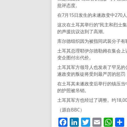
批评态度。
在7月15日发生的未遂政变中27
这次在土耳其举行的“民主和烈士
的声援抗议达到了高潮。
库尔德组织因为被指同武装分子有
土耳其总理耶伊尔德勒姆在集会上
变企图付出代价。
土耳其军方领导人也发表了罕见的
遂政变的叛徒将受到最严厉的惩罚
在土耳其未遂政变后举行的镇压当
的护照被吊销。
土耳其军方也经过了调整。约18,0
（源自BBC）
Facebook
LinkedIn
Twitter
Email
Wh