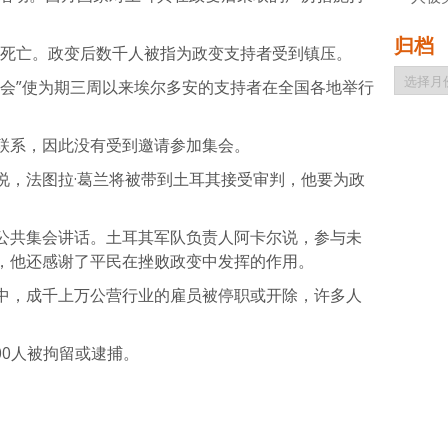
归档
0人死亡。政变后数千人被指为政变支持者受到镇压。
归
集会”使为期三周以来埃尔多安的支持者在全国各地举行
档
联系，因此没有受到邀请参加集会。
说，法图拉·葛兰将被带到土耳其接受审判，他要为政
公共集会讲话。土耳其军队负责人阿卡尔说，参与未
，他还感谢了平民在挫败政变中发挥的作用。
中，成千上万公营行业的雇员被停职或开除，许多人
00人被拘留或逮捕。
atsApp
分