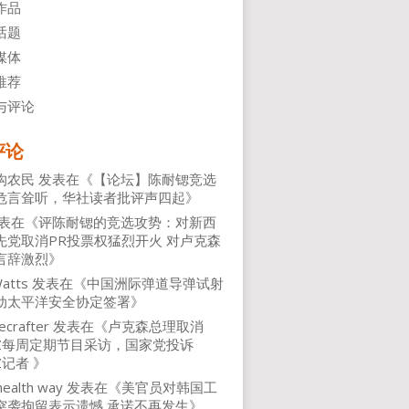
作品
话题
媒体
推荐
与评论
评论
沟农民
发表在《
【论坛】陈耐锶竞选
危言耸听，华社读者批评声四起
》
表在《
评陈耐锶的竞选攻势：对新西
先党取消PR投票权猛烈开火 对卢克森
言辞激烈
》
atts
发表在《
中国洲际弹道导弹试射
动太平洋安全协定签署
》
ecrafter
发表在《
卢克森总理取消
NZ每周定期节目采访，国家党投诉
Z记者
》
health way
发表在《
美官员对韩国工
突袭拘留表示遗憾 承诺不再发生
》