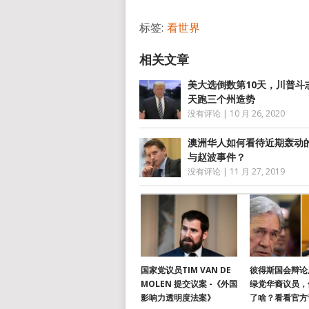
标签:
看世界
美大选倒数第10天，川普斗
天跑三个州造势
没有评论
|
10 月 26, 2020
澳洲华人如何看待近期轰动
与赵波事件？
没有评论
|
11 月 27, 2019
国家党议员TIM VAN DE
彼得斯国会辩论
MOLEN 提交议案 -《外国
绿党华裔议员，
影响力透明度法案》
了啥？看看官方