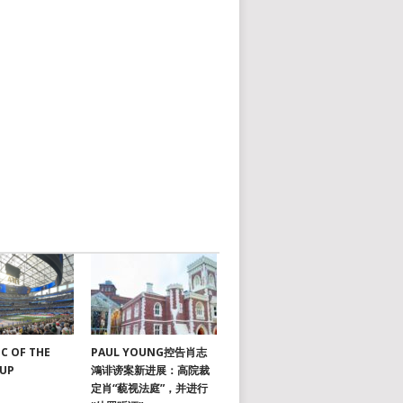
C OF THE
PAUL YOUNG控告肖志
CUP
鴻诽谤案新进展：高院裁
定肖“藐视法庭”，并进行