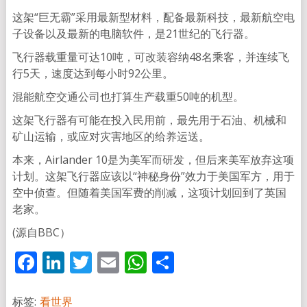
这架“巨无霸”采用最新型材料，配备最新科技，最新航空电
子设备以及最新的电脑软件，是21世纪的飞行器。
飞行器载重量可达10吨，可改装容纳48名乘客，并连续飞
行5天，速度达到每小时92公里。
混能航空交通公司也打算生产载重50吨的机型。
这架飞行器有可能在投入民用前，最先用于石油、机械和
矿山运输，或应对灾害地区的给养运送。
本来，Airlander 10是为美军而研发，但后来美军放弃这项
计划。这架飞行器应该以“神秘身份”效力于美国军方，用于
空中侦查。但随着美国军费的削减，这项计划回到了英国
老家。
(源自BBC）
Facebook
LinkedIn
Twitter
Email
WhatsApp
分
享
标签:
看世界