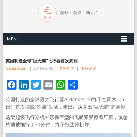
MENU
英国制造全球“巨无霸”飞行器首次亮相
NZmao com
|
2016-08-06
|
国际新闻
|
没有评论
Facebook
LinkedIn
Twitter
Email
WhatsApp
分
享
英国打造的全球最大飞行器Airlander 10终于在周六（6
日）首次摆脱“蜗居”生活，走出厂房亮出“巨无霸”的身影。
这架超级飞行器机外形像巨型的飞艇紧紧擦着厂房，慢悠
悠地被拖行了30分钟，终于抵达停机坪。