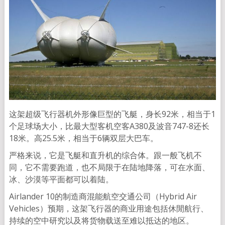
这架超级飞行器机外形像巨型的飞艇，身长92米，相当于1
个足球场大小，比最大型客机空客A380及波音747-8还长
18米。高25.5米，相当于6辆双层大巴车。
严格来说，它是飞艇和直升机的综合体。跟一般飞机不
同，它不需要跑道，也不局限于在陆地降落，可在水面、
冰、沙漠等平面都可以着陆。
Airlander 10的制造商混能航空交通公司（Hybrid Air
Vehicles）预期，这架飞行器的商业用途包括休閒航行、
持续的空中研究以及将货物载送至难以抵达的地区。