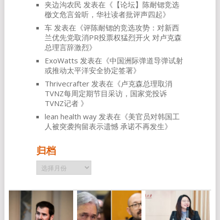
夹边沟农民
发表在《
【论坛】陈耐锶竞选
檄文危言耸听，华社读者批评声四起
》
车
发表在《
评陈耐锶的竞选攻势：对新西
兰优先党取消PR投票权猛烈开火 对卢克森
总理言辞激烈
》
ExoWatts
发表在《
中国洲际弹道导弹试射
或推动太平洋安全协定签署
》
Thrivecrafter
发表在《
卢克森总理取消
TVNZ每周定期节目采访，国家党投诉
TVNZ记者
》
lean health way
发表在《
美官员对韩国工
人被突袭拘留表示遗憾 承诺不再发生
》
归档
归
档