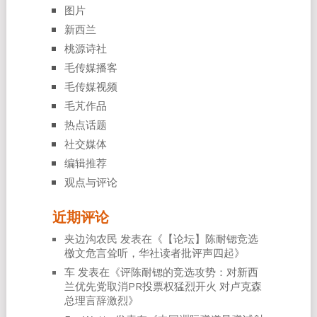
图片
新西兰
桃源诗社
毛传媒播客
毛传媒视频
毛芃作品
热点话题
社交媒体
编辑推荐
观点与评论
近期评论
夹边沟农民
发表在《
【论坛】陈耐锶竞选
檄文危言耸听，华社读者批评声四起
》
车
发表在《
评陈耐锶的竞选攻势：对新西
兰优先党取消PR投票权猛烈开火 对卢克森
总理言辞激烈
》