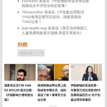
ExoWatts
发表在《
中国洲际弹道导弹试射
或推动太平洋安全协定签署
》
Thrivecrafter
发表在《
卢克森总理取消
TVNZ每周定期节目采访，国家党投诉
TVNZ记者
》
lean health way
发表在《
美官员对韩国工
人被突袭拘留表示遗憾 承诺不再发生
》
归档
归
档
国家党议员TIM VAN
彼得斯国会辩论席上怒
评陈耐锶的竞选攻势：
DE MOLEN 提交议案 -
吼绿党华裔议员，他到
对新西兰优先党取消PR
《外国影响力透明度法
底说了啥？看看官方议
投票权猛烈开火 对卢克
案》
会记录
森总理言辞激烈