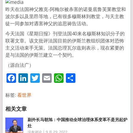
昨天在法国神父雅克-阿梅尔被杀害的诺曼底鲁芙莱教堂和
波尔多以及里昂等地，已有很多穆斯林到教堂，与天主教
徒一同参加对遇害神父的追思祷告活动。
今天法国《星期日报》刊登法国40来名穆斯林知识分子的
联署文章。该文批评法国目前的伊斯兰教组织团体对恐怖
主义活动束手无策。法国总理瓦尔兹则表示，现在紧要的
是与法国的伊斯兰建立一个契约。
（源自法广）
Facebook
LinkedIn
Twitter
Email
WhatsApp
分
享
标签:
看世界
副外长马朝旭：中国推动全球治理体系变革不是另起炉
灶
没有评论
|
9 月 29, 2022