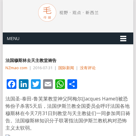
MENU
法国穆斯林去天主教堂祷告
NZmao com
|
2016-07-31
|
国际新闻
|
没有评论
Facebook
LinkedIn
Twitter
Email
WhatsApp
分
享
法国圣-泰田-鲁芙莱教堂神父阿梅尔(Jacques Hamel)被恐
怖份子杀害5天后，法国伊斯兰教全国委员会呼吁法国各地
穆斯林在今天7月31日到教堂与天主教徒们一同参加周日祷
告。法国穆斯林知识分子联署指法国伊斯兰教机构对恐怖
主义太软弱。