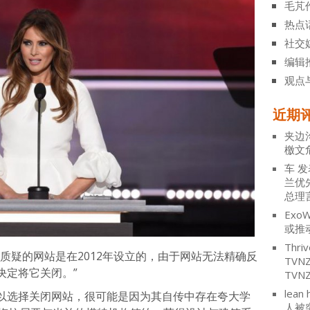
毛芃
热点
社交
编辑
观点
近期
夹边
檄文
车
发
兰优
总理
ExoW
或推
Thriv
质疑的网站是在2012年设立的，由于网站无法精确反
TV
决定将它关闭。”
TVN
lean 
以选择关闭网站，很可能是因为其自传中存在夸大学
人被