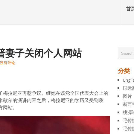
首
普妻子关闭个人网站
没有评论
分类
atsApp
分
Engli
享
国际
子梅拉尼亚再惹争议。继她在该党全国代表大会上的
图片
米歇尔的演讲内容之后，梅拉尼亚的学历又受到质
新西
方网站。
桃源
毛传
毛传