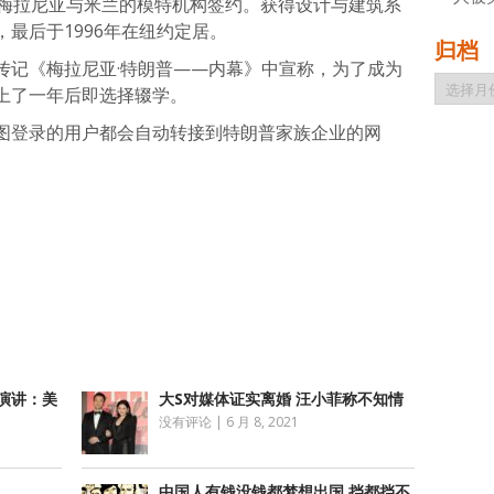
，梅拉尼亚与米兰的模特机构签约。获得设计与建筑系
最后于1996年在纽约定居。
归档
传记《梅拉尼亚·特朗普——内幕》中宣称，为了成为
归
上了一年后即选择辍学。
档
图登录的用户都会自动转接到特朗普家族企业的网
atsApp
分
享
演讲：美
大S对媒体证实离婚 汪小菲称不知情
没有评论
|
6 月 8, 2021
中国人有钱没钱都梦想出国 挡都挡不