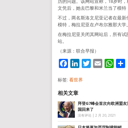
历的问题。该网站宣称，18岁时
文凭后，她去巴黎和米兰当了模特，
不过，两名斯洛文尼亚记者在最新
模特，梅拉尼亚在卢布尔雅那大学
在梅拉尼亚关闭其网站后，所有试
站。
（来源：联合早报）
Facebook
LinkedIn
Twitter
Email
Wh
标签:
看世界
拜登G7峰会首次向欧洲盟友
国回来了
没有评论
|
2 月 20, 2021
日本将更加严厉制裁朝鲜