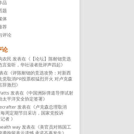
作品
话题
媒体
推荐
与评论
评论
沟农民
发表在《
【论坛】陈耐锶竞选
危言耸听，华社读者批评声四起
》
表在《
评陈耐锶的竞选攻势：对新西
先党取消PR投票权猛烈开火 对卢克森
言辞激烈
》
atts
发表在《
中国洲际弹道导弹试射
动太平洋安全协定签署
》
ecrafter
发表在《
卢克森总理取消
NZ每周定期节目采访，国家党投诉
Z记者
》
health way
发表在《
美官员对韩国工
突袭拘留表示遗憾 承诺不再发生
》