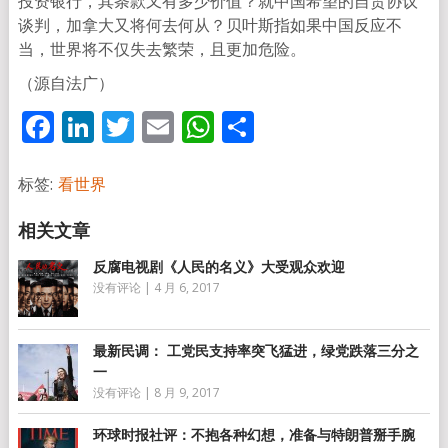
投资银行，其条款又有多少价值？就中国希望的自贸协议
谈判，加拿大又将何去何从？贝叶斯指如果中国反应不
当，世界将不仅失去繁荣，且更加危险。
（源自法广）
Facebook
LinkedIn
Twitter
Email
WhatsApp
分
享
标签:
看世界
反腐电视剧《人民的名义》大受观众欢迎
没有评论
|
4 月 6, 2017
最新民调： 工党民支持率突飞猛进，绿党跌落三分之
一
没有评论
|
8 月 9, 2017
环球时报社评：不抱各种幻想，准备与特朗普掰手腕