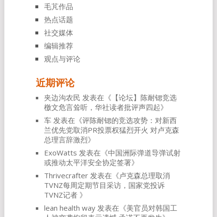
毛芃作品
热点话题
社交媒体
编辑推荐
观点与评论
近期评论
夹边沟农民
发表在《
【论坛】陈耐锶竞选
檄文危言耸听，华社读者批评声四起
》
车
发表在《
评陈耐锶的竞选攻势：对新西
兰优先党取消PR投票权猛烈开火 对卢克森
总理言辞激烈
》
ExoWatts
发表在《
中国洲际弹道导弹试射
或推动太平洋安全协定签署
》
Thrivecrafter
发表在《
卢克森总理取消
TVNZ每周定期节目采访，国家党投诉
TVNZ记者
》
lean health way
发表在《
美官员对韩国工