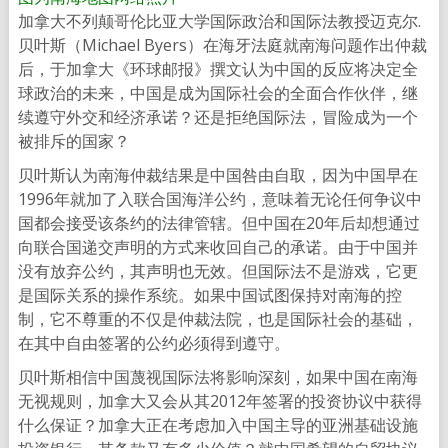
加拿大不列颠哥伦比亚大学国际政治和国际法教授迈克尔.
贝叶斯（Michael Byers）在海牙法庭就南海问题作出仲裁
后，于加拿大《环球邮报》撰文认为中国的反应将决定全
球政治的未来，中国是成为国际社会的全面合作伙伴，继
续遵守外交和经济承诺？还是拒绝国际法，冒险成为一个
被排斥的国家？
贝叶斯认为南海仲裁结果是中国咎由自取，因为中国早在
1996年就加了入联合国海洋公约，意味着无论任何争议中
国都会接受该条约的法律管辖。但中国在20年后却想通过
向联合国递交声明的方式来收回自己的承诺。由于中国并
没有放弃公约，其声明也无效。但国际法不是游戏，它更
是国际关系的操作系统。如果中国试图保持对南海的控
制，它不尊重的不仅是仲裁法院，也是国际社会的基础，
在其中自由签署的公约必须得到遵守。
贝叶斯相信中国蔑视国际法将影响深刻，如果中国在南海
无视规则，加拿大又会从其2012年签署的投资协议中获得
什么保证？加拿大正在考虑加入中国主导的亚洲基础设施