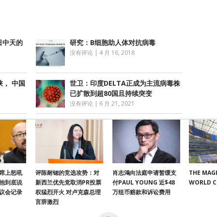
日中天的
研究：B细胞助人体对抗病毒
没有评论
|
4 月 16, 2018
， 中国
世卫：印度DELTA正成为主流病毒株
已扩散到超80国且持续突变
没有评论
|
6 月 21, 2021
席上怒吼
评陈耐锶的竞选攻势：对
肖志鴻向法庭申请暂缓支
THE MAGI
他到底说
新西兰优先党取消PR投票
付PAUL YOUNG 近$48
WORLD 
议会记录
权猛烈开火 对卢克森总理
万纽币赔款和诉讼费用
言辞激烈