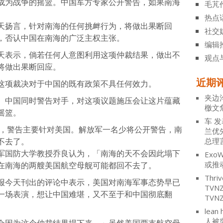
成为战争的摇篮。中国军方专家公开警告，如果南海
毛芃
。
热点
天扬言，针对南海的任何挑衅行为，将做出果断回
社交
，否认中国在南海的广泛主权主张。
编辑
天表示，倘若任何人意图利用这项仲裁结果，做出不
观点
将做出果断回应。
近期
这项裁决对于中国的既有政策不具任何效力。
夹边
。中国同时警告对手，对这项议题施压会让这片蕴藏
檄文
摇篮。
车
发
，警告主要针对美国。解放军一名少将公开警告，南
兰优
不去了。
总理
军国防大学教授乔良认为，「南海的天不会因此塌下
ExoW
或推
在南海的两艘美国航空母舰可能都回不去了。
Thriv
报今天刊出的评论中表示，美国对南海军事态势早已
TV
一场表演，想让中国难堪，又不至于和中国彻底翻
TVN
lean 
人被