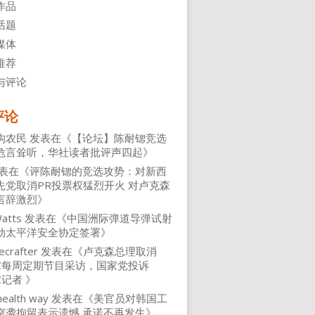
作品
话题
媒体
推荐
与评论
评论
沟农民
发表在《
【论坛】陈耐锶竞选
危言耸听，华社读者批评声四起
》
表在《
评陈耐锶的竞选攻势：对新西
先党取消PR投票权猛烈开火 对卢克森
言辞激烈
》
atts
发表在《
中国洲际弹道导弹试射
动太平洋安全协定签署
》
ecrafter
发表在《
卢克森总理取消
NZ每周定期节目采访，国家党投诉
Z记者
》
health way
发表在《
美官员对韩国工
突袭拘留表示遗憾 承诺不再发生
》