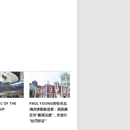
C OF THE
PAUL YOUNG控告肖志
CUP
鴻诽谤案新进展：高院裁
定肖“藐视法庭”，并进行
“处罚听证”