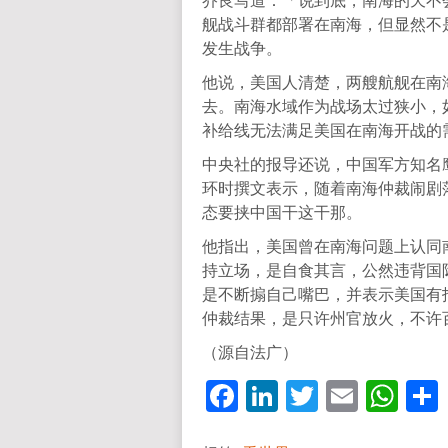
乔良写道：「说到底，南海的天不
舰战斗群都部署在南海，但显然不
发生战争。
他说，美国人清楚，两艘航舰在南
去。南海水域作为战场太过狭小，
补给线无法满足美国在南海开战的
中央社的报导还说，中国军方知名
环时撰文表示，随着南海仲裁闹剧
态要挟中国干这干那。
他指出，美国曾在南海问题上认同
持立场，是自食其言，公然违背国
是不断搧自己嘴巴，并表示美国有
仲裁结果，是只许州官放火，不许
（源自法广）
Facebook
LinkedIn
Twitter
Email
Wh