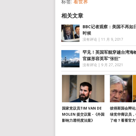
标签:
看世界
BBC记者观察：美国不再如
时候
没有评论
|
11 月 9, 2017
罕见！英国军舰穿越台湾海峡
官媒形容英军“张狂”
没有评论
|
9 月 27, 2021
国家党议员TIM VAN DE
彼得斯国会辩论
MOLEN 提交议案 -《外国
绿党华裔议员，
影响力透明度法案》
了啥？看看官方