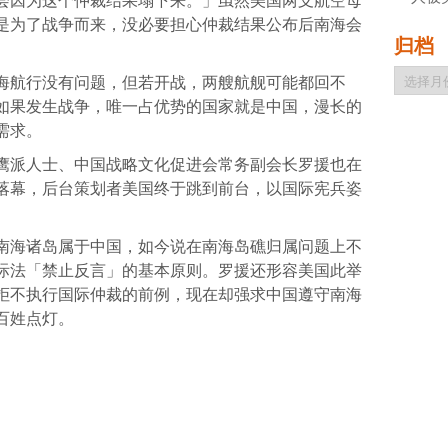
会因为这个仲裁结果塌下来。」虽然美国两支航空母
是为了战争而来，没必要担心仲裁结果公布后南海会
归档
归
海航行没有问题，但若开战，两艘航舰可能都回不
档
如果发生战争，唯一占优势的国家就是中国，漫长的
需求。
鹰派人士、中国战略文化促进会常务副会长罗援也在
落幕，后台策划者美国终于跳到前台，以国际宪兵姿
南海诸岛属于中国，如今说在南海岛礁归属问题上不
际法「禁止反言」的基本原则。罗援还形容美国此举
拒不执行国际仲裁的前例，现在却强求中国遵守南海
百姓点灯。
atsApp
分
享