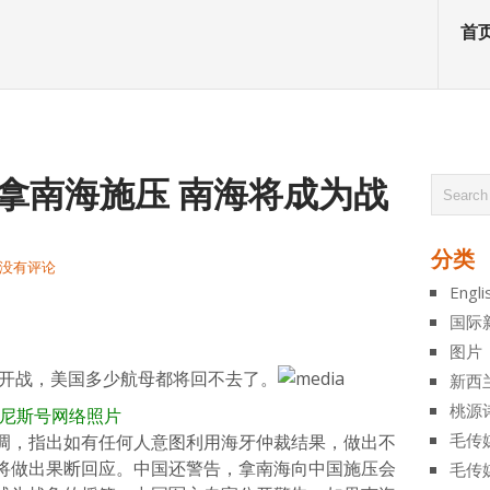
首
如拿南海施压 南海将成为战
分类
没有评论
Engli
atsApp
分
国际
享
图片
开战，美国多少航母都将回不去了。
新西
桃源
坦尼斯号
网络照片
毛传
调，指出如有任何人意图利用海牙仲裁结果，做出不
将做出果断回应。中国还警告，拿南海向中国施压会
毛传