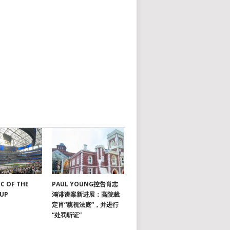
C OF THE
PAUL YOUNG控告肖志
CUP
鴻诽谤案新进展：高院裁
定肖“藐视法庭”，并进行
“处罚听证”