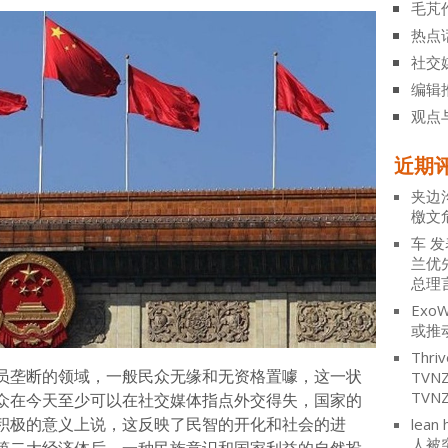
毛芃
热点
社交
编辑
观点
近期
夹边
檄文
车
发
兰优
总理
ExoW
或推
Thriv
员垄断的领域，一般民众无缘和无资格置噱，这一状
TV
TVN
众在今天至少可以在社交媒体指点外交得失，国家的
积极的意义上说，这反映了民智的开化和社会的进
lean 
人被
第二大经济体后，一种民族意识和国家利益的自然投