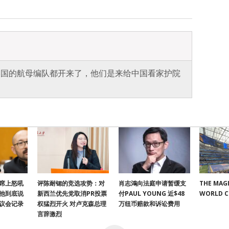
美国的航母编队都开来了，他们是来给中国看家护院
席上怒吼
评陈耐锶的竞选攻势：对
肖志鴻向法庭申请暂缓支
THE MAGI
他到底说
新西兰优先党取消PR投票
付PAUL YOUNG 近$48
WORLD 
议会记录
权猛烈开火 对卢克森总理
万纽币赔款和诉讼费用
言辞激烈