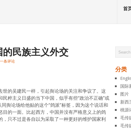
首
国的民族主义外交
一条评论
分类
atsApp
分
Engli
享
国际
去世的吴建民一样，引起舆论场的关注和争议了。这
图片
和民粹主义日盛的当下中国，似乎有些“政治不正确”或
新西
认同舆论场给他贴的这个“鸽派”标签，因为这个说话和
桃源
怒目的一面。比起西方，中国并没有严格意义上的鸽
毛传
的，只不过是各自以为采取了一种更好的维护国家利
毛传