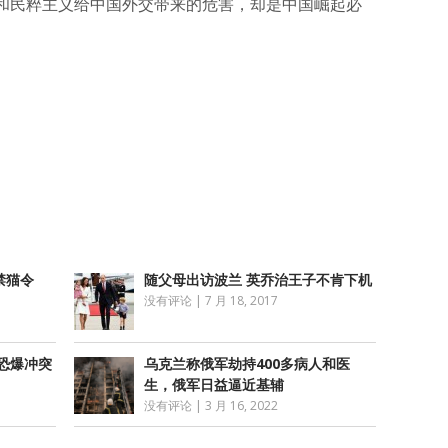
和民粹主义给中国外交带来的危害，却是中国崛起必
atsApp
分
享
禁猫令
随父母出访波兰 英乔治王子不肯下机
没有评论
|
7 月 18, 2017
恐爆冲突
乌克兰称俄军劫持400多病人和医
生，俄军日益逼近基辅
没有评论
|
3 月 16, 2022