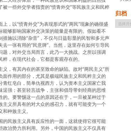
了被一些外交学者指责的“愤青外交”等民族主义和民粹
归档
归
上，以“愤青外交”为表现形式的“两民”现象的确很盛
档
际能够影响国家外交决策的能量是有限的。假如看不
制措施以消除“杂音”，不仅与日益彰显的民智和多元声
失去一张有用的“民意牌”。当然，这里存在如何引导民
问题，对外交当局而言，此乃一大挑战。之所以强调
民粹，在现代社会，它都是客观存在的。
主义，有其内在的甚至致命的缺陷。故对“两民主义”所
负面作用的部分，尤其是极端民族主义和民粹主义的
分青红皂白，简单仇视西方，认为资本主义国家亡我
味逞强；甚至轻言战争，主张和倡导带剑经商的思维
性的。要警惕这一点的原因还在于，一旦被某种过于
族主义所具有的对大众的感召力，就有可能变为一个
义和种族主义。
国的民族主义具有反应性的一面，这就使得它很可能
些政治势力所利用。另外，中国的民族主义不仅具有