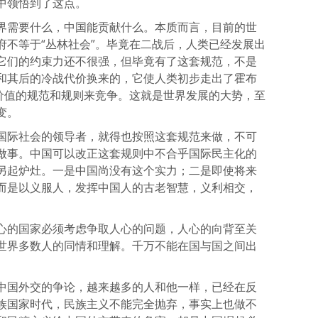
中领悟到了这点。
界需要什么，中国能贡献什么。本质而言，目前的世
府不等于“丛林社会”。毕竟在二战后，人类已经发展出
它们的约束力还不很强，但毕竟有了这套规范，不是
和其后的冷战代价换来的，它使人类初步走出了霍布
世价值的规范和规则来竞争。这就是世界发展的大势，至
变。
国际社会的领导者，就得也按照这套规范来做，不可
做事。中国可以改正这套规则中不合乎国际民主化的
另起炉灶。一是中国尚没有这个实力；二是即使将来
而是以义服人，发挥中国人的古老智慧，义利相交，
。
心的国家必须考虑争取人心的问题，人心的向背至关
世界多数人的同情和理解。千万不能在国与国之间出
。
中国外交的争论，越来越多的人和他一样，已经在反
族国家时代，民族主义不能完全抛弃，事实上也做不