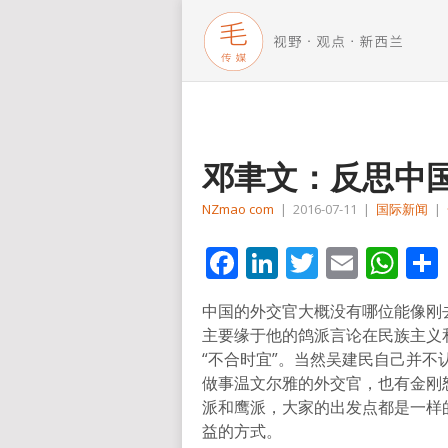
邓聿文：反思中
NZmao com
|
2016-07-11
|
国际新闻
|
Facebook
LinkedIn
Twitter
Email
Wh
中国的外交官大概没有哪位能像刚
主要缘于他的鸽派言论在民族主义
“不合时宜”。当然吴建民自己并不
做事温文尔雅的外交官，也有金刚
派和鹰派，大家的出发点都是一样
益的方式。