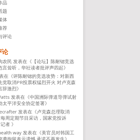
作品
话题
媒体
推荐
与评论
评论
沟农民
发表在《
【论坛】陈耐锶竞选
危言耸听，华社读者批评声四起
》
表在《
评陈耐锶的竞选攻势：对新西
先党取消PR投票权猛烈开火 对卢克森
言辞激烈
》
atts
发表在《
中国洲际弹道导弹试射
动太平洋安全协定签署
》
ecrafter
发表在《
卢克森总理取消
NZ每周定期节目采访，国家党投诉
Z记者
》
health way
发表在《
美官员对韩国工
突袭拘留表示遗憾 承诺不再发生
》