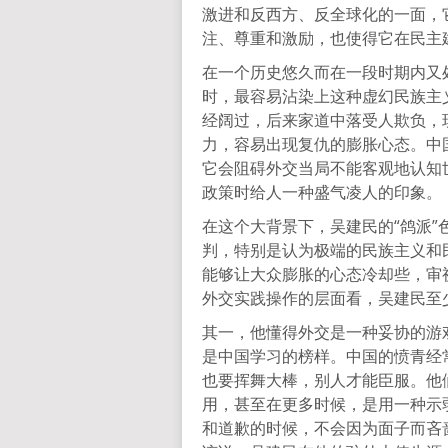
激进和反西方、反全球化的一面，
注、尊重和激励，也使得它在民主
在一个历史悠久而在一段时期内又
时，最容易沾染上这种虚幻民族主
经阔过，后来家道中落受人欺负，
力，容易出现复仇的膨胀心态。中
它会阻碍外交当局不能客观地认知
政策时给人一种盛气凌人的印象。
在这个大背景下，吴建民的“鸽派
判，特别是认为极端的民族主义和
能够让大众膨胀的心态冷却些，审
外交实践操作的层面看，吴建民至
其一，他懂得外交是一种妥协的游
是中国学习的榜样。中国的愤青经
也要挥舞大棒，别人才能臣服。他
用，甚至在更多时候，是用一种示
和道歉的时候，不会因为面子而吝