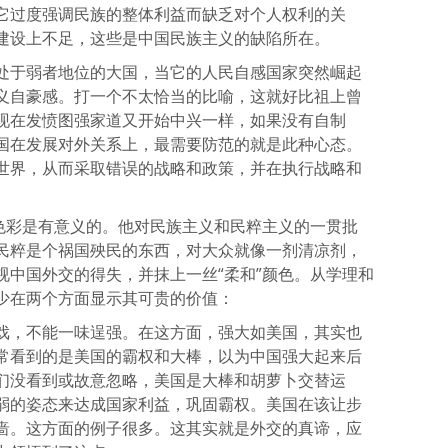
它过度强调民族的整体利益而缺乏对个人权利的关
建设上不足，这些是中国民族主义的缺陷所在。
处于弱者地位的大国，当它的人民自感国家突然崛起
义自豪感。打一个不太恰当的比喻，这就好比祖上曾
现在发愤图强家道又开始中兴一样，如果没有自制
国在发展对外关系上，最需要防范的就是此种心态。
世界，从而采取错误的战略和政策，并在执行战略和
”色彩是有意义的。他对民族主义和民粹主义的一贯批
民粹是个祸国殃民的东西，对大众就像一剂清凉剂，
视中国外交的得失，并抹上一丝“柔和”颜色。从学理和
少在两个方面显示其可贵的价值：
戏，不能一味逞强。在这方面，强大如美国，其实也
常看到的是美国的霸权和大棒，以为中国强大起来后
们没看到或故意忽略，美国是大棒和胡萝卜交替运
弱的姿态来达成国家利益，巩固霸权。美国在该让步
啬。这方面的例子很多。这其实就是外交的真谛，应