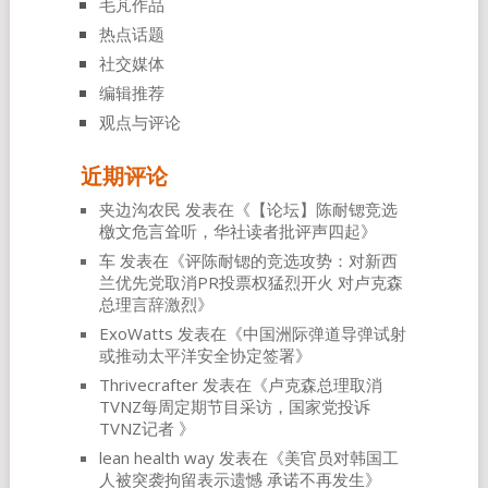
毛芃作品
热点话题
社交媒体
编辑推荐
观点与评论
近期评论
夹边沟农民
发表在《
【论坛】陈耐锶竞选
檄文危言耸听，华社读者批评声四起
》
车
发表在《
评陈耐锶的竞选攻势：对新西
兰优先党取消PR投票权猛烈开火 对卢克森
总理言辞激烈
》
ExoWatts
发表在《
中国洲际弹道导弹试射
或推动太平洋安全协定签署
》
Thrivecrafter
发表在《
卢克森总理取消
TVNZ每周定期节目采访，国家党投诉
TVNZ记者
》
lean health way
发表在《
美官员对韩国工
人被突袭拘留表示遗憾 承诺不再发生
》