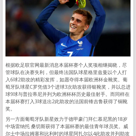
根据欧足联官网最新消息本届杯赛个人奖项相继揭晓，尽
管球队在决赛失利，但最终法国队球星格里兹曼以个人打
入6球2助攻的精彩发挥，如愿夺得本届欧洲杯金靴奖。葡
萄牙队球星C罗凭借3个进球3次助攻获得银靴奖，并以总进
球9球与普拉蒂尼并列为欧洲杯杯历史最佳射手。而同样在
本届杯赛打入3球送出2此助攻的法国前锋吉鲁获得了铜靴
奖。
另一方面葡萄牙队新星效力于德甲豪门拜仁慕尼黑的18岁
中场雷纳托 桑切斯获得了本届杯赛的最佳青年球员奖。威
尔士中场拉姆塞和比利时的球星阿扎尔以4此助攻并列助攻