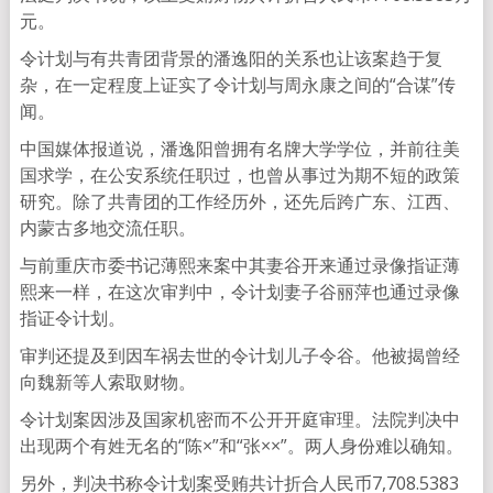
元。
令计划与有共青团背景的潘逸阳的关系也让该案趋于复
杂，在一定程度上证实了令计划与周永康之间的“合谋”传
闻。
中国媒体报道说，潘逸阳曾拥有名牌大学学位，并前往美
国求学，在公安系统任职过，也曾从事过为期不短的政策
研究。除了共青团的工作经历外，还先后跨广东、江西、
内蒙古多地交流任职。
与前重庆市委书记薄熙来案中其妻谷开来通过录像指证薄
熙来一样，在这次审判中，令计划妻子谷丽萍也通过录像
指证令计划。
审判还提及到因车祸去世的令计划儿子令谷。他被揭曾经
向魏新等人索取财物。
令计划案因涉及国家机密而不公开开庭审理。法院判决中
出现两个有姓无名的“陈×”和“张××”。两人身份难以确知。
另外，判决书称令计划案受贿共计折合人民币7,708.5383