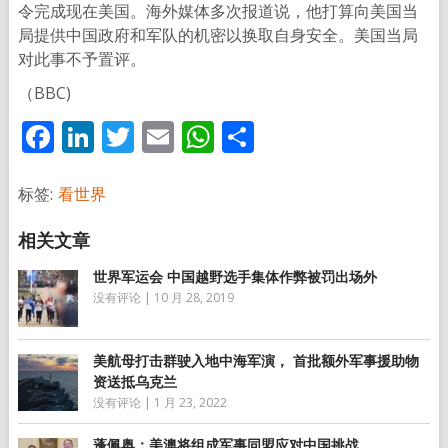
令完成现在美国。海外媒体多次报道说，他打算向美国当
局提供中国政府和军队的机密以换取自身安全。美国当局
对此事不予置评。
（BBC)
Facebook
LinkedIn
Twitter
Email
WhatsApp
分
享
标签:
看世界
世界军运会 中国越野选手集体作弊被罚出场外
没有评论
|
10 月 28, 2019
美航母打击群驶入地中海军演， 首批额外军事援助物
资送抵乌克兰
没有评论
|
1 月 23, 2022
蓬佩奥：美澳将组成军事同盟应对中国挑战