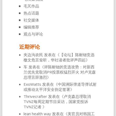
毛芃作品
热点话题
社交媒体
编辑推荐
观点与评论
近期评论
夹边沟农民
发表在《
【论坛】陈耐锶竞选
檄文危言耸听，华社读者批评声四起
》
车
发表在《
评陈耐锶的竞选攻势：对新西
兰优先党取消PR投票权猛烈开火 对卢克森
总理言辞激烈
》
ExoWatts
发表在《
中国洲际弹道导弹试射
或推动太平洋安全协定签署
》
Thrivecrafter
发表在《
卢克森总理取消
TVNZ每周定期节目采访，国家党投诉
TVNZ记者
》
lean health way
发表在《
美官员对韩国工