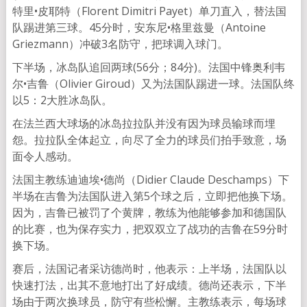
特里•皮耶特（Florent Dimitri Payet）单刀直入，替法国
队踢进第三球。45分时，安东尼•格里兹曼（Antoine
Griezmann）冲破3名防守，把球调入球门。
下半场，冰岛队追回两球(56分；84分)。法国中锋奥利韦
尔•吉鲁（Olivier Giroud）又为法国队踢进一球。法国队终
以5：2大胜冰岛队。
在法兰西大球场的冰岛拉拉队并没有因为球员输球而埋
怨。拉拉队全体起立，向尽了全力的球员们拍手致意，场
面令人感动。
法国主教练迪迪埃•德尚（Didier Claude Deschamps）下
半场在吉鲁为法国队进入第5个球之后，立即把他换下场。
因为，吉鲁已被罚了个黄牌，教练为他能够参加和德国队
的比赛，也为保存实力，把双双立了战功的吉鲁在59分时
换下场。
赛后，法国记者采访德尚时，他表示：上半场，法国队以
快速打法，出其不意地打出了好成绩。德尚还表示，下半
场由于两次换球员，防守有些松懈。主教练表示，每场球