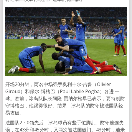
开场20分钟，两名中场强手奥利韦尔•吉鲁（Olivier
Giroud）和保尔-博格巴（Paul Labile Pogba）各进 一
球。赛前，冰岛队队长阿隆-贡纳尔松早已表示，要特别防
守博格巴，他踢得很好。结果，冰岛队的防守被法国队轻
易攻破。
法国队2：0领先后，冰岛球员有些手忙脚乱。防守连连失
误，在43分和45分时，又两次被法国破门。43分时，迪米