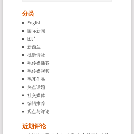
分类
English
国际新闻
图片
新西兰
桃源诗社
毛传媒播客
毛传媒视频
毛芃作品
热点话题
社交媒体
编辑推荐
观点与评论
近期评论