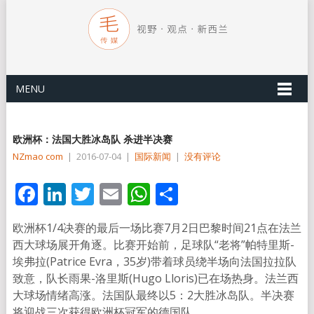
MENU
欧洲杯：法国大胜冰岛队 杀进半决赛
NZmao com
|
2016-07-04
|
国际新闻
|
没有评论
Facebook
LinkedIn
Twitter
Email
WhatsApp
分
享
欧洲杯1/4决赛的最后一场比赛7月2日巴黎时间21点在法兰
西大球场展开角逐。比赛开始前，足球队“老将”帕特里斯-
埃弗拉(Patrice Evra，35岁)带着球员绕半场向法国拉拉队
致意，队长雨果-洛里斯(Hugo Lloris)已在场热身。法兰西
大球场情绪高涨。法国队最终以5：2大胜冰岛队。半决赛
将迎战三次获得欧洲杯冠军的德国队。