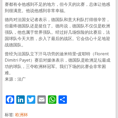
赛都有令他感到不足的地方，但今天的比赛，总体让他感
到很满意。他说他感到非常幸福。
德尚对法国女记者表示，德国队和意大利队打得很辛苦，
但最终德国队还是挺住了。德尚说，德国队不仅仅是欧洲
强队，他也属于世界强队。经过好几场惊险的比赛后，法
国球队今天大胜，步入了最后的战区。它会信心十足地迎
战德国队。
曾经为法国队立下汗马功劳的迪米特里•皮耶特（Florent
Dimitri Payet）赛后对媒体表示，德国队是欧洲足坛最成
功的球队，三夺欧洲杯冠军。我们下场的比赛会非常困
难。
来源：法广
Facebook
LinkedIn
Twitter
Email
WhatsApp
分
享
标签:
欧洲杯