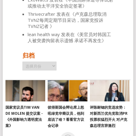
或推动太平洋安全协定签署
》
Thrivecrafter
发表在《
卢克森总理取消
TVNZ每周定期节目采访，国家党投诉
TVNZ记者
》
lean health way
发表在《
美官员对韩国工
人被突袭拘留表示遗憾 承诺不再发生
》
归档
归
档
国家党议员TIM VAN
彼得斯国会辩论席上怒
评陈耐锶的竞选攻势：
DE MOLEN 提交议案 -
吼绿党华裔议员，他到
对新西兰优先党取消PR
《外国影响力透明度法
底说了啥？看看官方议
投票权猛烈开火 对卢克
案》
会记录
森总理言辞激烈