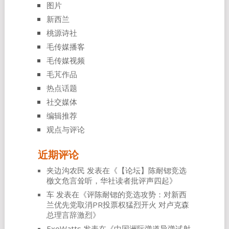
图片
新西兰
桃源诗社
毛传媒播客
毛传媒视频
毛芃作品
热点话题
社交媒体
编辑推荐
观点与评论
近期评论
夹边沟农民
发表在《
【论坛】陈耐锶竞选
檄文危言耸听，华社读者批评声四起
》
车
发表在《
评陈耐锶的竞选攻势：对新西
兰优先党取消PR投票权猛烈开火 对卢克森
总理言辞激烈
》
ExoWatts
发表在《
中国洲际弹道导弹试射