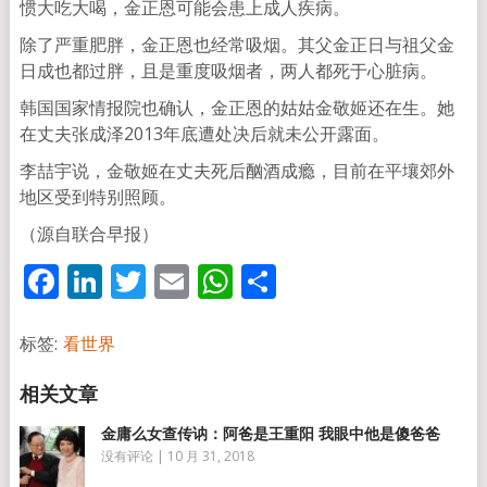
惯大吃大喝，金正恩可能会患上成人疾病。
除了严重肥胖，金正恩也经常吸烟。其父金正日与祖父金
日成也都过胖，且是重度吸烟者，两人都死于心脏病。
韩国国家情报院也确认，金正恩的姑姑金敬姬还在生。她
在丈夫张成泽2013年底遭处决后就未公开露面。
李喆宇说，金敬姬在丈夫死后酗酒成瘾，目前在平壤郊外
地区受到特别照顾。
（源自联合早报）
Facebook
LinkedIn
Twitter
Email
WhatsApp
分
享
标签:
看世界
金庸么女查传讷：阿爸是王重阳 我眼中他是傻爸爸
没有评论
|
10 月 31, 2018