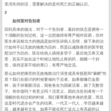
里消失掉的话，需要解决的是对死亡的正确认识。
3
如何面对告别者
回到具体的做法，对于一个告别者，最好的状态是拥有一
个清醒的告别过程。这一点想做得有尊严相对容易，但对
医生来说相当大的挑战是如何告诉病人实情，接下来的治
疗如何不以无效的挽救为目的，而是以减除痛苦的医学抚
慰治疗为目的。医生给病人插很多管子，最后他又疼又难
受，其实不如在这个时候让他吃止疼的药，能睡一个好
觉，保持还算不错的胃口，有尊严地交流。
那么如何把痛苦的无效挽救治疗演变成具有抚慰和“麻醉”性
质？我们在探讨的时候要倾向于后者。如果都像巴金那
种，孩子掉着眼泪说，我爸爸在为国家活着，插了无数管
子。有价值吗？有意义吗？没意义。因此当告别者有一个
清醒的告别过程的时候，我们要尊重他本身的意愿，而且
这是时代进步会产生的结果。一代又一代人，学历越来越
高，越来越有文化，如果不能在死亡这点上有高超的认