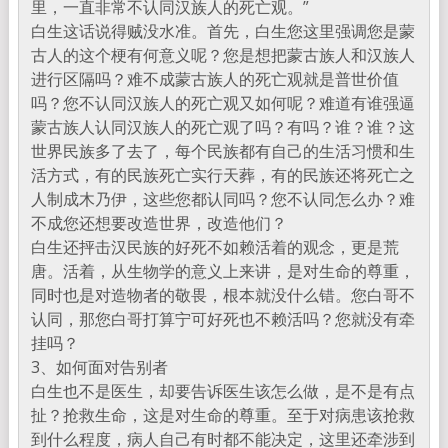
里，一直非常不认同汉族人的死亡观。”
白生这话说得贼没水准。首先，白生您这里强调您是蒙
古人的这个梗有何意义呢？您是想把蒙古族人和汉族人
进行区隔吗？难不成蒙古族人的死亡观就是普世价值
吗？您不认同汉族人的死亡观又如何呢？难道有谁强逼
蒙古族人认同汉族人的死亡观了吗？有吗？谁？谁？这
世界民族多了去了，每个民族都有自己的生活习惯和生
活方式，有的民族死亡实行天葬，有的民族还将死亡之
人制成木乃伊，这些您都认同吗？您不认同怎么办？难
不成您还想要改造世界，改造他们？
白生还抨击汉民族的好死不如赖活着的观念，更是荒
唐。活着，从生物学的意义上来讲，是对生命的尊重，
同时也是对造物者的敬畏，根本就没什么错。您白哥不
认同，那您白哥打算宁可好死也不赖活吗？您就没有牵
挂吗？
3、如何面对告别者
白生也不是医生，却要告诉医生该怎么做，是不是有点
扯？抢救生命，这是对生命的尊重。至于对病患该抢救
到什么程度，病人自己有时都不能决定，这里还牵涉到