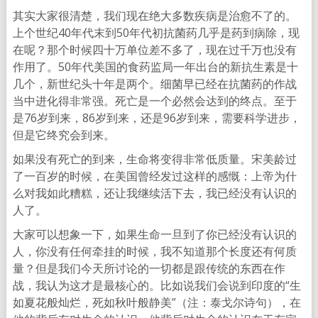
其实大家很清楚，我们现在绝大多数疾病是治愈不了的。
上个世纪40年代末到50年代初抗菌药几乎是药到病除，现
在呢？那个时候四十万单位差不多了，现在过千万也没有
作用了。50年代美国的食药监局一年出台的新抗生素是十
几个，新世纪头十年是两个。细菌早已经在抗菌药的作战
当中进化得非常强。死亡是一个必然会达到的终点。至于
是76岁到来，86岁到来，还是96岁到来，需要科学进步，
但是它终究会到来。
如果没有死亡的到来，生命将变得非常低质量。宋美龄过
了一百岁的时候，在美国曾经发过这样的感慨：上帝为什
么对我如此糟糕，还让我继续活下去，我已经没有认识的
人了。
大家可以想象一下，如果生命一旦到了你已经没有认识的
人，你没有任何牵挂的时候，我不知道那个长度还有何质
量？但是我们今天所讨论的一切都是跟传统的东西在作
战，我认为这才是最核心的。比如说我们会说到印度的“生
如夏花般灿烂，死如秋叶般静美”（注：泰戈尔诗句），在