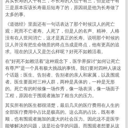
其实长寿的人十有三，不长寿的人也十有三，但是还十有
三是原本应该长寿最后短寿了的，原因就是他为长寿做了
太多的事。
《道德经》里面还有一句话表达了那个时候汉人的死亡
观：死而不亡者寿。人死了，但是人的名声、精神、人格
没有在人世间消亡，这才是真正的长寿。说明那个时候的
汉人并没有把生命物质的终点当成是终点，他有更高的追
求。现在的汉人又是怎么样呢？好死不如赖活着。
在“好死不如赖活着”这种观念下，医学界探讨“如何让死亡
有尊严”是一个具有极大挑战的事情。我们要对四种人谈这
个话题：医生、告别者、告别者的亲人和家属，以及围观
者。医生要面对三种人群，两种是具体的，一种是无形
的。死亡有的时候像一场作秀，像一场表演，像一场面子
工程，原因在于围观者施加了相当大的压力。
其实所有的医生都很清楚，最后几天的医疗费用在人生的
全部医疗费用中占比是极高的。这么高的占比，既有孝
顺，也有围观者施加的庞大的社会压力。因此这不是医学
能够解决的问题，这是社会学的问题。而围观者想要从这