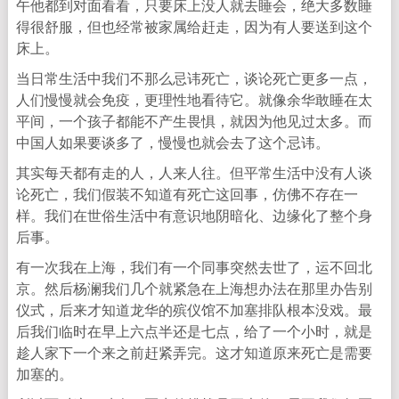
午他都到对面看看，只要床上没人就去睡会，绝大多数睡
得很舒服，但也经常被家属给赶走，因为有人要送到这个
床上。
当日常生活中我们不那么忌讳死亡，谈论死亡更多一点，
人们慢慢就会免疫，更理性地看待它。就像余华敢睡在太
平间，一个孩子都能不产生畏惧，就因为他见过太多。而
中国人如果要谈多了，慢慢也就会去了这个忌讳。
其实每天都有走的人，人来人往。但平常生活中没有人谈
论死亡，我们假装不知道有死亡这回事，仿佛不存在一
样。我们在世俗生活中有意识地阴暗化、边缘化了整个身
后事。
有一次我在上海，我们有一个同事突然去世了，运不回北
京。然后杨澜我们几个就紧急在上海想办法在那里办告别
仪式，后来才知道龙华的殡仪馆不加塞排队根本没戏。最
后我们临时在早上六点半还是七点，给了一个小时，就是
趁人家下一个来之前赶紧弄完。这才知道原来死亡是需要
加塞的。