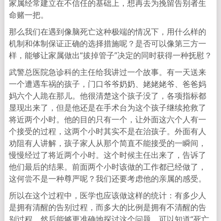
家属经常建立在不信任的基础上，想再去为挽留告别者生
命赌一把。
那么我们在遇到像脑死亡这种极端的情况下，用什么样的
机制和体制保证正确的选择措施呢？是否可以像第三方一
样，能够让家属做出“拔掉管子”决定的同时获得一种抚慰？
武警总医院急诊科的主任给我讲过一个故事。有一天送来
一个遭遇车祸的孩子，门口爷爷奶奶、姥姥姥爷、爸爸妈
妈六个人跪在那儿。他很清楚这个孩子没了，各项指标都
显现出来了，但是他还是在手术台为这个孩子继续抢救了
将近两个小时。他的目的只有一个，让外面这六个人有一
个接受的过程，这两个小时其实不是在治孩子。外面有人
劝阻有人讲解，孩子家人从那个简直不能接受的一瞬间，
慢慢经过了将近两个小时。这个时候主任出来了，告诉了
他们最后的结果。前面两个小时该做的工作都已经做了，
这何尝不是一种尊严呢？我们还要考虑他的亲属的感受。
所以在这个过程中，医学也应该做这样的统计：有多少人
是拥有清醒的告别过程，而多大的比例是拥有不清醒的告
别过程。然后能够更准确地探讨这个问题。可以知道“死亡