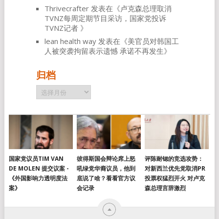
Thrivecrafter
发表在《
卢克森总理取消
TVNZ每周定期节目采访，国家党投诉
TVNZ记者
》
lean health way
发表在《
美官员对韩国工
人被突袭拘留表示遗憾 承诺不再发生
》
归档
归
档
国家党议员TIM VAN
彼得斯国会辩论席上怒
评陈耐锶的竞选攻势：
DE MOLEN 提交议案 -
吼绿党华裔议员，他到
对新西兰优先党取消PR
《外国影响力透明度法
底说了啥？看看官方议
投票权猛烈开火 对卢克
案》
会记录
森总理言辞激烈