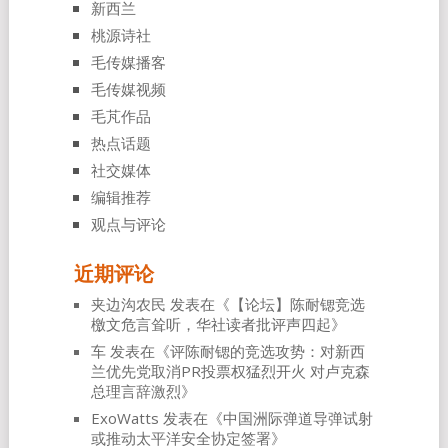
新西兰
桃源诗社
毛传媒播客
毛传媒视频
毛芃作品
热点话题
社交媒体
编辑推荐
观点与评论
近期评论
夹边沟农民
发表在《
【论坛】陈耐锶竞选
檄文危言耸听，华社读者批评声四起
》
车
发表在《
评陈耐锶的竞选攻势：对新西
兰优先党取消PR投票权猛烈开火 对卢克森
总理言辞激烈
》
ExoWatts
发表在《
中国洲际弹道导弹试射
或推动太平洋安全协定签署
》