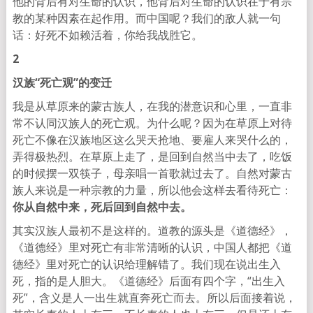
他的背后有对生命的认识，他背后对生命的认识在于有宗
教的某种因素在起作用。而中国呢？我们的敌人就一句
话：好死不如赖活着，你给我战胜它。
2
汉族“死亡观”的变迁
我是从草原来的蒙古族人，在我的潜意识和心里，一直非
常不认同汉族人的死亡观。为什么呢？因为在草原上对待
死亡不像在汉族地区这么哭天抢地、要雇人来哭什么的，
弄得极热烈。在草原上走了，是回到自然当中去了，吃饭
的时候摆一双筷子，母亲唱一首歌就过去了。自然对蒙古
族人来说是一种宗教的力量，所以他会这样去看待死亡：
你从自然中来，死后回到自然中去。
其实汉族人最初不是这样的。道教的源头是《道德经》，
《道德经》里对死亡有非常清晰的认识，中国人都把《道
德经》里对死亡的认识给理解错了。我们现在说出生入
死，指的是人胆大。《道德经》后面有四个字，“出生入
死”，含义是人一出生就直奔死亡而去。所以后面接着说，