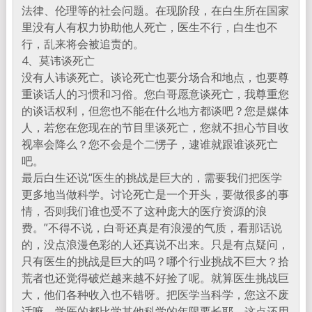
法律、伦理等的社会问题。在现阶段，在白生所在国家
里没有人有权力协助他人死亡，医生不行，白生也不
行，乱来将会被追责的。
4、莫讳谈死亡
没有人讳谈死亡。谈论死亡也要分场合和地点，也要尊
重谈话人的习惯和习俗。您白哥愿意谈死亡，我尊重您
的谈话权利，但您也不能在什么地方都谈吧？您是媒体
人，若您在您现在的节目里谈死亡，您就不担心节目收
视率会降么？您不会是个二愣子，逮谁就跟谁谈死亡
吧。
最后白生还说“医生的挑战是巨大的，需要我们把医学
更多地当做科学。讨论死亡是一个开头，要做很多的事
情，否则我们谁也受不了这种庞大的医疗资源的浪
费。”不得不说，白哥还真是有浪漫的气质，看那话说
的，没点浪漫色彩的人还真说不出来。只是有点疑问，
只有医生的挑战是巨大的吗？哪个行业挑战不巨大？拾
荒者也还觉得破烂越来越不好捡了呢。就算医生挑战巨
大，他们各种收入也不错呀。把医学当科学，您这不废
话嘛，学医的都比学其他科学的年限要长耶，这点还用