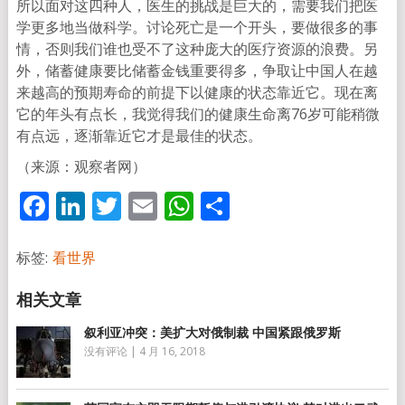
所以面对这四种人，医生的挑战是巨大的，需要我们把医
学更多地当做科学。讨论死亡是一个开头，要做很多的事
情，否则我们谁也受不了这种庞大的医疗资源的浪费。另
外，储蓄健康要比储蓄金钱重要得多，争取让中国人在越
来越高的预期寿命的前提下以健康的状态靠近它。现在离
它的年头有点长，我觉得我们的健康生命离76岁可能稍微
有点远，逐渐靠近它才是最佳的状态。
（来源：观察者网）
Facebook
LinkedIn
Twitter
Email
WhatsApp
分
享
标签:
看世界
叙利亚冲突：美扩大对俄制裁 中国紧跟俄罗斯
没有评论
|
4 月 16, 2018