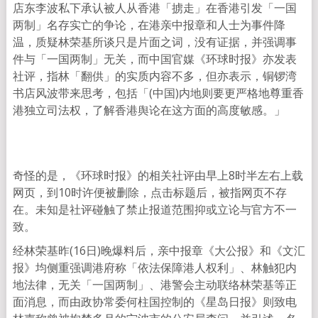
店东李波私下承认被人从香港「掳走」在香港引发「一国
两制」名存实亡的争论，在港亲中报章和人士为事件降
温，质疑林荣基所谈只是片面之词，没有证据，并强调事
件与「一国两制」无关，而中国官媒《环球时报》亦发表
社评，指林「翻供」的实质内容不多，但亦表示，铜锣湾
书店风波带来思考，包括「(中国)内地则要更严格地尊重香
港独立司法权，了解香港舆论在这方面的高度敏感。」
奇怪的是，《环球时报》的相关社评由早上8时半左右上载
网页，到10时许便被删除，点击标题后，被指网页不存
在。未知是社评碰触了禁止报道范围抑或立论与官方不一
致。
经林荣基昨(16日)晚爆料后，亲中报章《大公报》和《文汇
报》均侧重强调港府称「依法保障港人权利」、林触犯内
地法律，无关「一国两制」、港警会主动联络林荣基等正
面消息，而由政协常委何柱国控制的《星岛日报》则致电