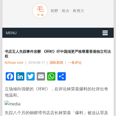
MENU
书店五人失踪事件发酵 《环时》吁中国须更严格尊重香港独立司法
权
NZmao com
|
2016-06-17
|
国际新闻
|
一条评论
Facebook
LinkedIn
Twitter
Email
WhatsApp
分
享
立场倾向强硬的《环时》，在评论林荣基爆料的社评出奇
地温和。
失踪八个月的铜锣湾书店店长林荣基「爆料」被迫认罪及