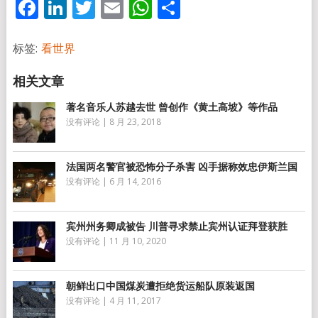
Facebook
LinkedIn
Twitter
Email
WhatsApp
分
享
标签:
看世界
著名音乐人苏越去世 曾创作《黄土高坡》等作品
没有评论
|
8 月 23, 2018
法国两名警官被恐怖分子杀害 凶手据称效忠伊斯兰国
没有评论
|
6 月 14, 2016
宾州州务卿成被告 川普寻求禁止宾州认证拜登获胜
没有评论
|
11 月 10, 2020
朝鲜出口中国煤炭遭拒绝货运船队原装返国
没有评论
|
4 月 11, 2017