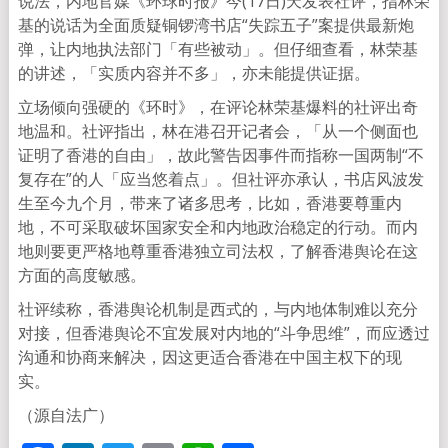
说法，内地官媒《环球时报》今(17日)天发表社评，指林荣
基的说话为全面质疑铜锣湾书店“失踪五子”案提供最新炮
弹，让内地执法部门「有些被动」。但仔细查看，林荣基
的讲述，「实质内容并不多」，亦未能提供证据。
立场倾向强硬的《环时》，在评论林荣基爆料的社评出奇
地温和。社评指出，林在港召开记者会，「从一个侧面也
证明了香港的自由」，故此警告因事件而指称一国两制“不
复存在”的人「应当悠着点」。但社评亦承认，书店风波发
生至今九个月，带来了诸多思考，比如，香港要尊重内
地，不可采取破坏国家安全和内地政治稳定的行动。而内
地则要更严格地尊重香港独立司法权，了解香港舆论在这
方面的高度敏感。
社评续称，香港舆论机制是西式的，与内地体制难以充分
对接，但香港舆论不宜发展对内地的“斗争思维”，而应透过
沟通和协商来解决，因这更适合香港在中国主权下的现
实。
（源自法广）