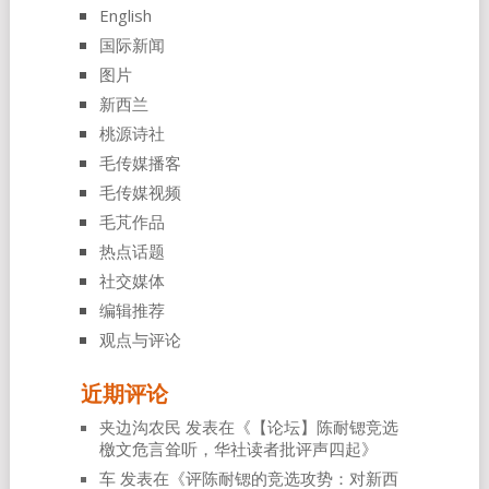
English
国际新闻
图片
新西兰
桃源诗社
毛传媒播客
毛传媒视频
毛芃作品
热点话题
社交媒体
编辑推荐
观点与评论
近期评论
夹边沟农民
发表在《
【论坛】陈耐锶竞选
檄文危言耸听，华社读者批评声四起
》
车
发表在《
评陈耐锶的竞选攻势：对新西