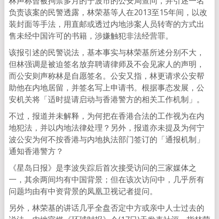
林声称曾被拘禁多月的宁波市的公安局查问，并引述一名
负责该案的民警透露，林荣基等人在2013至15年间，以改
装封面等手法，用直邮或透过内地涉案人员转寄的方式出
售未经中国许可的书籍，涉嫌触犯非法经营罪。
该报引述的民警说法，基本事实与林荣基所述分别不大，
但林强调是被迫签名放弃聘请律师及不会见家人的声明，
而公安则声称林是自愿签名。公安又指，林更请求公安帮
助他在内地居留，并签名写上申请书。根据事态发展，公
安机关将「适时提请启动与香港警方的相关工作机制」。
不过，报道并未解释，为何把在香港合法的工作视为在内
地犯法，并以内地法律处理？另外，报道亦未提及为何宁
波公安为何不按香港与内地执法部门签订的「通报机制」
通知香港警方？
《星岛日报》是李波失踪后首次接受访问的三家媒体之
一，其余两间均有中国背景；但在该次访问中，几乎所有
问题均由有中资背景的凤凰卫视记者提问。
另外，林荣基的讲话几乎全盘否定中方或亲中人士过去的