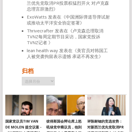
兰优先党取消PR投票权猛烈开火 对卢克森
总理言辞激烈
》
ExoWatts
发表在《
中国洲际弹道导弹试射
或推动太平洋安全协定签署
》
Thrivecrafter
发表在《
卢克森总理取消
TVNZ每周定期节目采访，国家党投诉
TVNZ记者
》
lean health way
发表在《
美官员对韩国工
人被突袭拘留表示遗憾 承诺不再发生
》
归档
归
档
国家党议员TIM VAN
彼得斯国会辩论席上怒
评陈耐锶的竞选攻势：
DE MOLEN 提交议案 -
吼绿党华裔议员，他到
对新西兰优先党取消PR