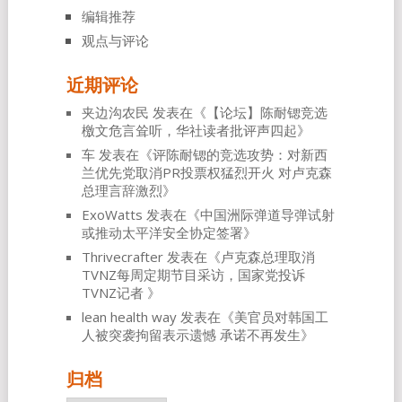
编辑推荐
观点与评论
近期评论
夹边沟农民
发表在《
【论坛】陈耐锶竞选
檄文危言耸听，华社读者批评声四起
》
车
发表在《
评陈耐锶的竞选攻势：对新西
兰优先党取消PR投票权猛烈开火 对卢克森
总理言辞激烈
》
ExoWatts
发表在《
中国洲际弹道导弹试射
或推动太平洋安全协定签署
》
Thrivecrafter
发表在《
卢克森总理取消
TVNZ每周定期节目采访，国家党投诉
TVNZ记者
》
lean health way
发表在《
美官员对韩国工
人被突袭拘留表示遗憾 承诺不再发生
》
归档