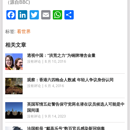
（源自BBC)
Facebook
LinkedIn
Twitter
Email
WhatsApp
分
享
标签:
看世界
透视中国：“洪荒之力”为铜牌增含金量
没有评论
|
8 月 10, 2016
观察：香港六四晚会人数减 年轻人争议身份认同
没有评论
|
6 月 4, 2016
英国军情五处警告保守党两名潜在议员候选人可能是中
国间谍
没有评论
|
9 月 14, 2023
法国航母 “戴高乐号”数百官兵感染新冠病毒