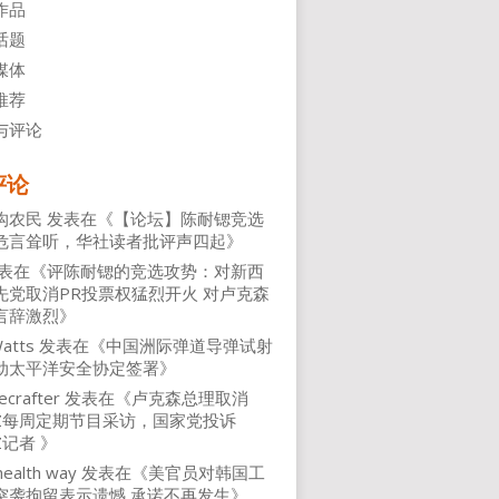
作品
话题
媒体
推荐
与评论
评论
沟农民
发表在《
【论坛】陈耐锶竞选
危言耸听，华社读者批评声四起
》
表在《
评陈耐锶的竞选攻势：对新西
先党取消PR投票权猛烈开火 对卢克森
言辞激烈
》
atts
发表在《
中国洲际弹道导弹试射
动太平洋安全协定签署
》
ecrafter
发表在《
卢克森总理取消
NZ每周定期节目采访，国家党投诉
Z记者
》
health way
发表在《
美官员对韩国工
突袭拘留表示遗憾 承诺不再发生
》