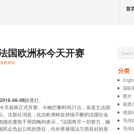
首
16法国欧洲杯今天开赛
没有评论
分类
atsApp
分
Engli
享
国际
图片
6-06-08
路透社。
新西
赛今天就将正式开赛。今晚巴黎时间21点，东道主法国
桃源
队。法新社消息，此次欧洲杯在持续不断的法国社会
毛传
朗德在赛前于周四晚间表示，“法国将尽一切努力，确
毛传
国民众负起公民的责任，向外界展现法兰西良好的形