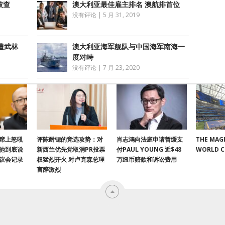
被查
澳大利亚最佳雇主排名 澳航排首位
没有评论
|
5 月 31, 2019
遭武林
澳大利亚海军舰队与中国海军南海一
度对峙
没有评论
|
7 月 23, 2020
席上怒吼
评陈耐锶的竞选攻势：对
肖志鴻向法庭申请暂缓支
THE MAGI
他到底说
新西兰优先党取消PR投票
付PAUL YOUNG 近$48
WORLD 
议会记录
权猛烈开火 对卢克森总理
万纽币赔款和诉讼费用
言辞激烈