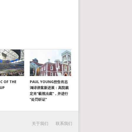
C OF THE
PAUL YOUNG控告肖志
CUP
鴻诽谤案新进展：高院裁
定肖“藐视法庭”，并进行
“处罚听证”
关于我们
联系我们