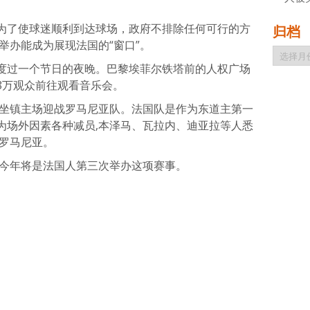
为了使球迷顺利到达球场，政府不排除任何可行的方
归档
功举办能成为展现法国的“窗口”。
归
档
度过一个节日的夜晚。巴黎埃菲尔铁塔前的人权广场
8万观众前往观看音乐会。
队坐镇主场迎战罗马尼亚队。法国队是作为东道主第一
为场外因素各种减员,本泽马、瓦拉内、迪亚拉等人悉
过罗马尼亚。
,今年将是法国人第三次举办这项赛事。
atsApp
分
享