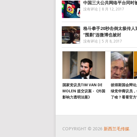
中国三大公共网络平台同时
没有评论
|
8 月 12, 2017
格斗拳手20秒击倒太极传人
“围剿”连微博也被封
没有评论
|
5 月 8, 2017
国家党议员TIM VAN DE
彼得斯国会辩论
MOLEN 提交议案 -《外国
绿党华裔议员，
影响力透明法案》
了啥？看看官方
COPYRIGHT © 2026
新西兰毛传媒
.