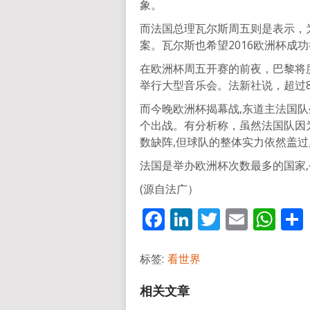
象。
而法国总理瓦尔斯周五则是表示，
案。瓦尔斯也希望2016欧洲杯成
在欧洲杯周五开赛的前夜，巴黎将
举行大型音乐会。法新社说，超过
而今晚欧洲杯揭幕战,东道主法国
个出战。有分析称，虽然法国队因
数缺阵,但球队的整体实力依然盖
法国是举办欧洲杯次数最多的国家
(源自法广）
Facebook
LinkedIn
Twitter
Email
Wh
标签:
看世界