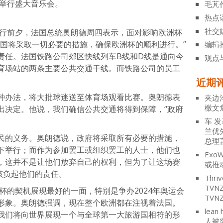
舞举行盛大音乐会。
毛芃
热点
社交
举行前夕，法国总统奥朗德周四表示，面对影响欧洲杯
法国将采取一切必要的措施，确保欧洲杯的顺利进行。”
编辑
责任。法国铁路公司郊区快线列车B线和D线是通向今
观点
育场站的两条主要公共交通干线。而铁路公司的员工
近期
种办法，将大批球迷送至体育场观看比赛。奥朗德表
夹边
檄文
出决定。他说，我们确信公共交通将得到保障，“政府
车
发
兰优
民的义务。奥朗德说，政府将采取所有必要的措施，
总理
下举行；而作为参加罢工或组织罢工的人士，他们也
ExoW
，这并不是让他们放弃自己的权利，但为了让这场赛
或推
该负起他们的责任。
Thriv
TV
洲杯的契机展现最好的一面，特别是争办2024年奥运会
TVN
形象。奥朗德强调，现在整个欧洲都在注视着法国。
lean 
我们将向世界展现一个与全球第一大旅游国相符的形
人被