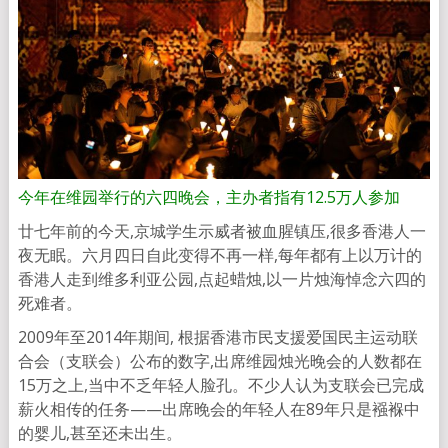
今年在维园举行的六四晚会，主办者指有12.5万人参加
廿七年前的今天,京城学生示威者被血腥镇压,很多香港人一
夜无眠。六月四日自此变得不再一样,每年都有上以万计的
香港人走到维多利亚公园,点起蜡烛,以一片烛海悼念六四的
死难者。
2009年至2014年期间, 根据香港市民支援爱国民主运动联
合会（支联会）公布的数字,出席维园烛光晚会的人数都在
15万之上,当中不乏年轻人脸孔。不少人认为支联会已完成
薪火相传的任务——出席晚会的年轻人在89年只是襁褓中
的婴儿,甚至还未出生。