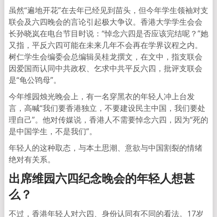
虽然“遍地开花”在去年已经见到苗头，但今年学生领袖对支
联会及六四晚会的言论引起极大争议。香港大学学生会会
长孙晓岚在电台节目时说：“悼念六四是否应该完结呢？”她
又指，平反六四可能在未来几年不会再在学界议程之内。
树仁学生会编委会总编辑吴桂龙撰文，在文中，指支联会
因爱国而认同中共政权、乞求中共平反六四，批评支联会
是“龟公鸨母”。
今年维园烛光晚会上，有一名穿黑衣的年轻人冲上台发
言，高喊“我们要香港独立，不要建设民主中国，我们要处
理自己”。他对传媒说，香港人不需要悼念六四，因为“死的
是中国学生，不是我们”。
年轻人的这种取态，与本土思潮、意欲与中国割裂的情绪
绝对有关系。
出席维园六四纪念晚会的年轻人想甚
么？
不过，香港年轻人对六四、身份认同有不同的看法。17岁