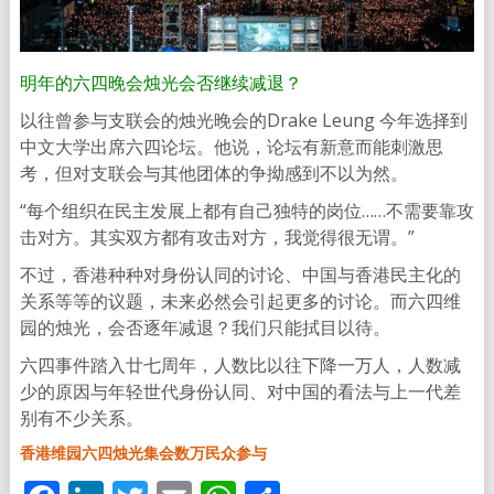
明年的六四晚会烛光会否继续减退？
以往曾参与支联会的烛光晚会的Drake Leung 今年选择到
中文大学出席六四论坛。他说，论坛有新意而能刺激思
考，但对支联会与其他团体的争拗感到不以为然。
“每个组织在民主发展上都有自己独特的岗位……不需要靠攻
击对方。其实双方都有攻击对方，我觉得很无谓。”
不过，香港种种对身份认同的讨论、中国与香港民主化的
关系等等的议题，未来必然会引起更多的讨论。而六四维
园的烛光，会否逐年减退？我们只能拭目以待。
六四事件踏入廿七周年，人数比以往下降一万人，人数减
少的原因与年轻世代身份认同、对中国的看法与上一代差
别有不少关系。
香港维园六四烛光集会数万民众参与