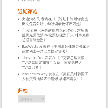
近期评论
夹边沟农民
发表在《
【论坛】陈耐锶竞选
檄文危言耸听，华社读者批评声四起
》
车
发表在《
评陈耐锶的竞选攻势：对新西
兰优先党取消PR投票权猛烈开火 对卢克森
总理言辞激烈
》
ExoWatts
发表在《
中国洲际弹道导弹试射
或推动太平洋安全协定签署
》
Thrivecrafter
发表在《
卢克森总理取消
TVNZ每周定期节目采访，国家党投诉
TVNZ记者
》
lean health way
发表在《
美官员对韩国工
人被突袭拘留表示遗憾 承诺不再发生
》
归档
归
档