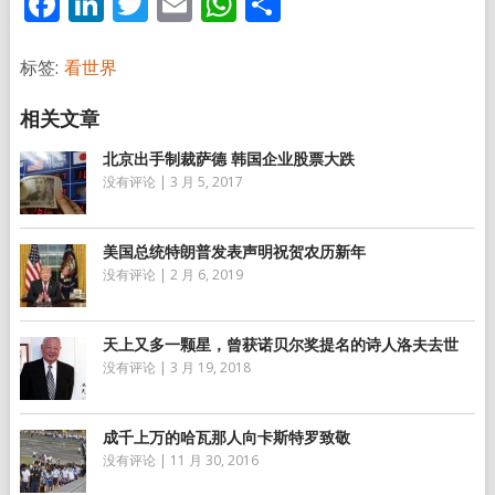
Facebook
LinkedIn
Twitter
Email
WhatsApp
分
享
标签:
看世界
北京出手制裁萨德 韩国企业股票大跌
没有评论
|
3 月 5, 2017
美国总统特朗普发表声明祝贺农历新年
没有评论
|
2 月 6, 2019
天上又多一颗星，曾获诺贝尔奖提名的诗人洛夫去世
没有评论
|
3 月 19, 2018
成千上万的哈瓦那人向卡斯特罗致敬
没有评论
|
11 月 30, 2016