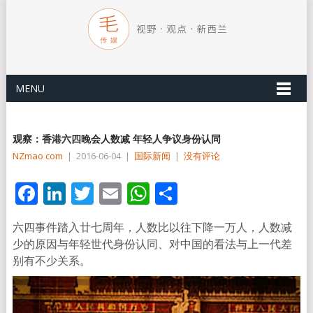
MENU
观察：香港六四晚会人数减 年轻人争议身份认同
NZmao com
|
2016-06-04
|
国际新闻
|
没有评论
Facebook
LinkedIn
Twitter
Email
WhatsApp
分
享
六四事件踏入廿七周年，人数比以往下降一万人，人数减
少的原因与年轻世代身份认同、对中国的看法与上一代差
别有不少关系。