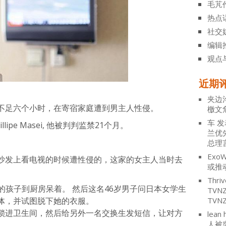
毛芃
热点
社交
编辑
观点
近期
夹边
不足六个小时，在寄宿家庭遭到男主人性侵。
檄文
车
发
ipe Masei, 他被判判监禁21个月。
兰优
总理
ExoW
沙发上看电视的时候遭性侵的，这家的女主人当时去
或推
Thriv
己的孩子到厨房呆着。 然后这名46岁男子问日本女学生
TV
体，并试图脱下她的衣服。
TVN
锁进卫生间，然后给另外一名交换生发短信，让对方
lean 
人被