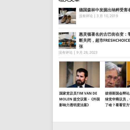
德国森林中发掘出纳粹受害
没有评论
|
3 月 10, 2019
惠灵顿著名的古巴街在变：
断关闭，超市FRESHCHOIC
张
没有评论
|
9 月 28, 2023
国家党议员TIM VAN DE
彼得斯国会辩论
MOLEN 提交议案 -《外国
绿党华裔议员，
影响力透明度法案》
了啥？看看官方