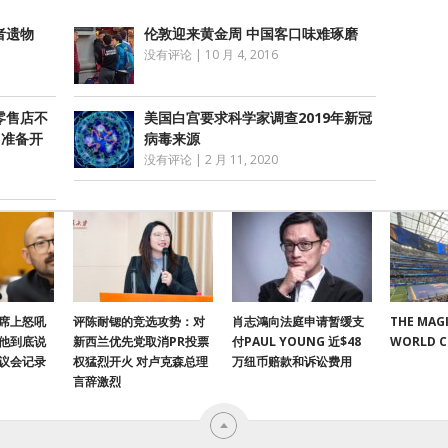
者遗物
伦敦迎来黄金周 中国客口味难琢磨
没有评论
|
10 月 4, 2016
零售店不
美国白宫要求科学家调查2019年新冠
E准备开
病毒来源
没有评论
|
2 月 11, 2020
席上怒吼
评陈耐锶的竞选攻势：对
肖志鴻向法庭申请暂缓支
THE MAGI
他到底说
新西兰优先党取消PR投票
付PAUL YOUNG 近$48
WORLD 
议会记录
权猛烈开火 对卢克森总理
万纽币赔款和诉讼费用
言辞激烈