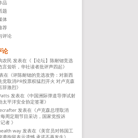
作品
话题
媒体
推荐
与评论
评论
沟农民
发表在《
【论坛】陈耐锶竞选
危言耸听，华社读者批评声四起
》
表在《
评陈耐锶的竞选攻势：对新西
先党取消PR投票权猛烈开火 对卢克森
言辞激烈
》
atts
发表在《
中国洲际弹道导弹试射
动太平洋安全协定签署
》
ecrafter
发表在《
卢克森总理取消
NZ每周定期节目采访，国家党投诉
Z记者
》
health way
发表在《
美官员对韩国工
突袭拘留表示遗憾 承诺不再发生
》