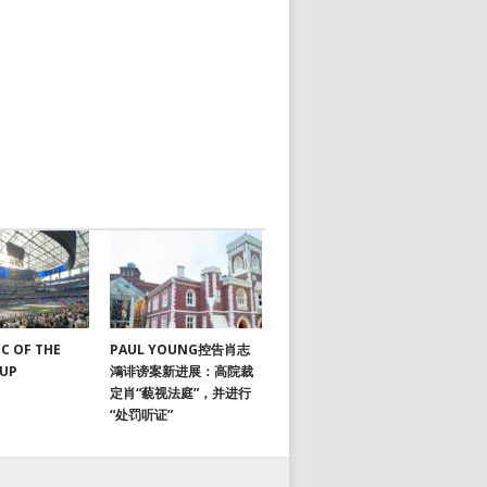
C OF THE
PAUL YOUNG控告肖志
CUP
鴻诽谤案新进展：高院裁
定肖“藐视法庭”，并进行
“处罚听证”