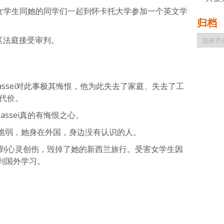
本女学生同她的同学们一起到怀卡托大学参加一个英文学
归档
归
尔顿地区法庭接受审判。
档
Massei对此事极其悔恨，他为此失去了家庭、失去了工
代价。
为Massei真的有悔恨之心。
脆弱，她身在外国，身边没有认识的人。
受到心灵创伤，毁掉了她的新西兰旅行。受害女学生因
到国外学习。
atsApp
分
享