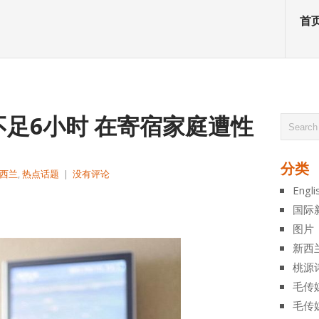
首
足6小时 在寄宿家庭遭性
分类
西兰
,
热点话题
|
没有评论
Engli
atsApp
分
国际
享
图片
新西
桃源
毛传
毛传