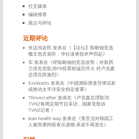
社交媒体
编辑推荐
观点与评论
近期评论
夹边沟农民
发表在《
【论坛】陈耐锶竞选
檄文危言耸听，华社读者批评声四起
》
车
发表在《
评陈耐锶的竞选攻势：对新西
兰优先党取消PR投票权猛烈开火 对卢克森
总理言辞激烈
》
ExoWatts
发表在《
中国洲际弹道导弹试射
或推动太平洋安全协定签署
》
Thrivecrafter
发表在《
卢克森总理取消
TVNZ每周定期节目采访，国家党投诉
TVNZ记者
》
lean health way
发表在《
美官员对韩国工
人被突袭拘留表示遗憾 承诺不再发生
》