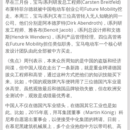
早在三月份，宝马i系列研发总工程师(Carsten Breitfeld)
布莱特菲尔德就被中国电动车创业公司Future Mobility挖
走。本周三，宝马i系列又有三位高管转入无人知晓的同一
公司。他们分别是阿本德罗特(Dirk Abendroth)，i系列研
发工程师、雅各布(Benoit Jacob)，i系列总设计师和文德
斯(Hendrik Wenders)，i系列产品管理经理。四位高管将
在Future Mobility担任类似职务。宝马电动车一个核心研
发设计团队由此全部被中方买走。
《焦点》周刊表示，本来众所周知的是中国的盗版和经济
间谍，但中国人现在走出了一条新路，就是重金聘请德国
拔尖工程师和高管，通过这种方式把他们的知识技能买下
来。比如，中国的观致牌汽车便聘用了三位德国汽车业退
休高管。虽然观致最后和德国品牌较劲失败，但在欧洲安
全测试中，观致是成绩最优秀者。
中国人不仅在德国汽车业猎头，在德国其它工业也是如
此。比如，2015年底，拜耳集团董事（Martin König）科
尼希自愿退出董事会，以便接受中化集团的聘请。日前，
在慕尼黑建筑机械展上，多个企业抱怨中方以带司机、高