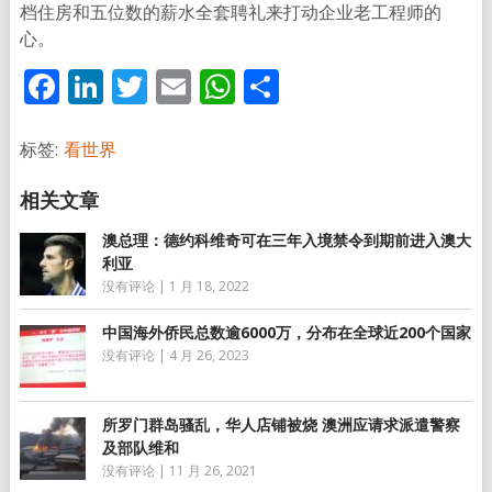
档住房和五位数的薪水全套聘礼来打动企业老工程师的
心。
Facebook
LinkedIn
Twitter
Email
WhatsApp
分
享
标签:
看世界
澳总理：德约科维奇可在三年入境禁令到期前进入澳大
利亚
没有评论
|
1 月 18, 2022
中国海外侨民总数逾6000万，分布在全球近200个国家
没有评论
|
4 月 26, 2023
所罗门群岛骚乱，华人店铺被烧 澳洲应请求派遣警察
及部队维和
没有评论
|
11 月 26, 2021