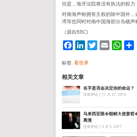
但是，海牙法院将没有执法的权力
对南海声称拥有主权的除中国外，
湾等也同时对南中国海部分岛礁声
（源自BBC)
Facebook
LinkedIn
Twitter
Email
Wh
标签:
看世界
名字是否会决定你的命运？
没有评论
|
11 月 27, 2016
马来西亚限令朝鲜大使姜哲4
离境
没有评论
|
3 月 5, 2017