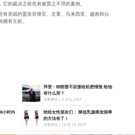
，它的裁决之前也有被置之不理的案例。
还有美国的盟友菲律宾、文莱、马来西亚、越南和台
称拥有主权。
atsApp
分
享
拜登：特朗普不应接收机密情报 给他
有什么用？
没有评论
|
2 月 6, 2021
8小时内
绝经女性朋友们： 降低乳腺癌发病率
的方法有了！
没有评论
|
10 月 10, 2018