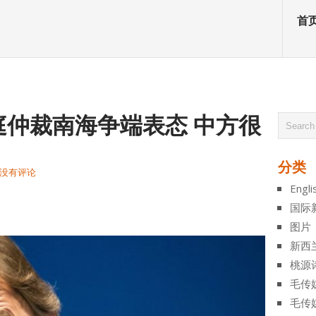
首
庭仲裁南海争端表态 中方很
分类
没有评论
Engli
atsApp
分
国际
享
图片
新西
桃源
毛传
毛传