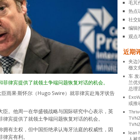
毛芃
热点
社交
编辑
观点
近期
夹边
檄文
车
发
和菲律宾提供了就领土争端问题恢复对话的机会。
兰优
总理
雨果·斯怀尔（Hugo Swire）就菲律宾赴海牙状告
ExoW
或推
大臣。他周一在华盛顿战略与国际研究中心表示，英
Thriv
TV
菲律宾提供了就领土争端问题恢复对话的机会。
TVN
称拥有主权，但中国拒绝承认海牙法庭的权威性，因
lean 
菲律宾有利。
人被