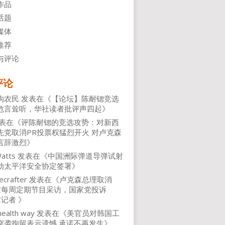
作品
话题
媒体
推荐
与评论
评论
沟农民
发表在《
【论坛】陈耐锶竞选
危言耸听，华社读者批评声四起
》
表在《
评陈耐锶的竞选攻势：对新西
先党取消PR投票权猛烈开火 对卢克森
言辞激烈
》
atts
发表在《
中国洲际弹道导弹试射
动太平洋安全协定签署
》
ecrafter
发表在《
卢克森总理取消
NZ每周定期节目采访，国家党投诉
Z记者
》
health way
发表在《
美官员对韩国工
突袭拘留表示遗憾 承诺不再发生
》