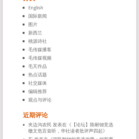
English
国际新闻
图片
新西兰
桃源诗社
毛传媒播客
毛传媒视频
毛芃作品
热点话题
社交媒体
编辑推荐
观点与评论
近期评论
夹边沟农民
发表在《
【论坛】陈耐锶竞选
檄文危言耸听，华社读者批评声四起
》