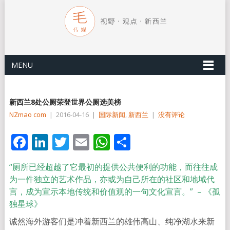
MENU
新西兰8处公厕荣登世界公厕选美榜
NZmao com
|
2016-04-16
|
国际新闻
,
新西兰
|
没有评论
Facebook
LinkedIn
Twitter
Email
WhatsApp
分
享
“厕所已经超越了它最初的提供公共便利的功能，而往往成
为一件独立的艺术作品，亦或为自己所在的社区和地域代
言，成为宣示本地传统和价值观的一句文化宣言。” – 《孤
独星球》
诚然海外游客们是冲着新西兰的雄伟高山、纯净湖水来新