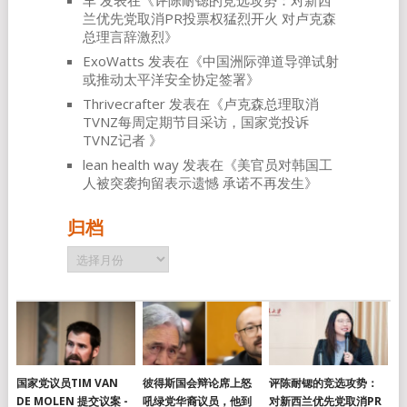
车
发表在《
评陈耐锶的竞选攻势：对新西
兰优先党取消PR投票权猛烈开火 对卢克森
总理言辞激烈
》
ExoWatts
发表在《
中国洲际弹道导弹试射
或推动太平洋安全协定签署
》
Thrivecrafter
发表在《
卢克森总理取消
TVNZ每周定期节目采访，国家党投诉
TVNZ记者
》
lean health way
发表在《
美官员对韩国工
人被突袭拘留表示遗憾 承诺不再发生
》
归档
归
档
国家党议员TIM VAN
彼得斯国会辩论席上怒
评陈耐锶的竞选攻势：
DE MOLEN 提交议案 -
吼绿党华裔议员，他到
对新西兰优先党取消PR