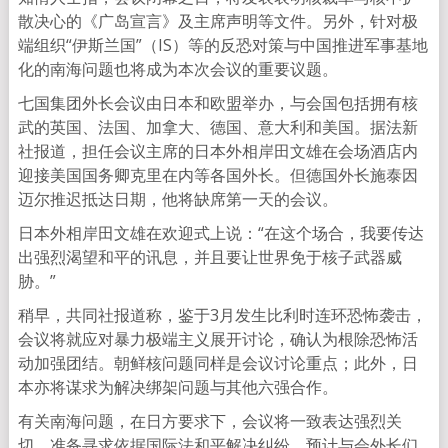
散决心的《广岛宣言》及主席声明等文件。另外，针对极
端组织“伊斯兰国”（IS）等的反恐对策与中国推进军事基地
化的南海问题也将成为本次会议的重要议题。
七国集团外长会议由日本和欧盟举办，与会国包括拥有核
武的英国、法国、加拿大、德国、意大利和美国。据法新
社报道，担任会议主席的日本外相岸田文雄在会场酒店内
迎接美国国务卿克里在内等各国外长。但德国外长施泰因
迈尔推迟抵达日期，他将缺席第一天的会议。
日本外相岸田文雄在欢迎式上说：“在这个场合，我要传达
出强烈渴望和平的讯息，并且要让世界免于核子武器威
胁。”
稍早，共同社报道称，鉴于3月发生比利时连环恐怖袭击，
会议将就应对暴力极端主义展开讨论，确认为根除恐怖活
动加强团结。朝鲜核问题同样是会议讨论重点；此外，日
本亦将谋求为解决绑架问题与其他六强合作。
有关南海问题，在日方要求下，会议将一致表达强烈关
切，准备寻求依据国际法和平解决纠纷。预计与会外长们