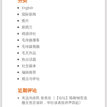
分类
English
国际新闻
图片
新西兰
桃源诗社
毛传媒播客
毛传媒视频
毛芃作品
热点话题
社交媒体
编辑推荐
观点与评论
近期评论
夹边沟农民
发表在《
【论坛】陈耐锶竞选
檄文危言耸听，华社读者批评声四起
》