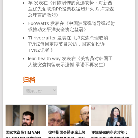
车
发表在《
评陈耐锶的竞选攻势：对新西
兰优先党取消PR投票权猛烈开火 对卢克森
总理言辞激烈
》
ExoWatts
发表在《
中国洲际弹道导弹试射
或推动太平洋安全协定签署
》
Thrivecrafter
发表在《
卢克森总理取消
TVNZ每周定期节目采访，国家党投诉
TVNZ记者
》
lean health way
发表在《
美官员对韩国工
人被突袭拘留表示遗憾 承诺不再发生
》
归档
归
档
国家党议员TIM VAN
彼得斯国会辩论席上怒
评陈耐锶的竞选攻势：