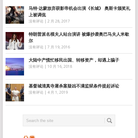
马特·达蒙放弃获影帝机会出演《长城》 奥斯卡颁奖礼
上被调侃
没有评论
|
2 月 28, 2017
特朗普派名模夫人站台演讲 被爆抄袭奥巴马夫人米歇
尔
没有评论
|
7 月 19, 2016
大陆中产慌忙移民出国、转移资产，却遇上骗子
没有评论
|
10 月 16, 2018
基督城清真寺屠杀案疑凶不满监狱条件提起诉讼
没有评论
|
4 月 1, 2019