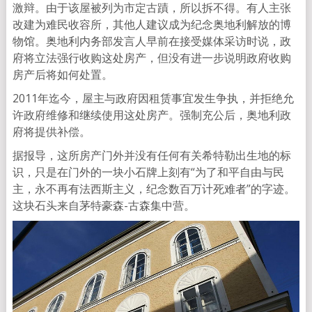
激辩。由于该屋被列为市定古蹟，所以拆不得。有人主张
改建为难民收容所，其他人建议成为纪念奥地利解放的博
物馆。奥地利内务部发言人早前在接受媒体采访时说，政
府将立法强行收购这处房产，但没有进一步说明政府收购
房产后将如何处置。
2011年迄今，屋主与政府因租赁事宜发生争执，并拒绝允
许政府维修和继续使用这处房产。强制充公后，奥地利政
府将提供补偿。
据报导，这所房产门外并没有任何有关希特勒出生地的标
识，只是在门外的一块小石牌上刻有“为了和平自由与民
主，永不再有法西斯主义，纪念数百万计死难者”的字迹。
这块石头来自茅特豪森-古森集中营。