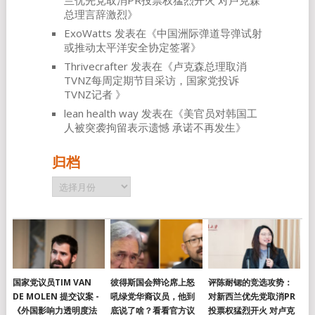
兰优先党取消PR投票权猛烈开火 对卢克森
总理言辞激烈
》
ExoWatts
发表在《
中国洲际弹道导弹试射
或推动太平洋安全协定签署
》
Thrivecrafter
发表在《
卢克森总理取消
TVNZ每周定期节目采访，国家党投诉
TVNZ记者
》
lean health way
发表在《
美官员对韩国工
人被突袭拘留表示遗憾 承诺不再发生
》
归档
归
档
国家党议员TIM VAN
彼得斯国会辩论席上怒
评陈耐锶的竞选攻势：
DE MOLEN 提交议案 -
吼绿党华裔议员，他到
对新西兰优先党取消PR
《外国影响力透明度法
底说了啥？看看官方议
投票权猛烈开火 对卢克