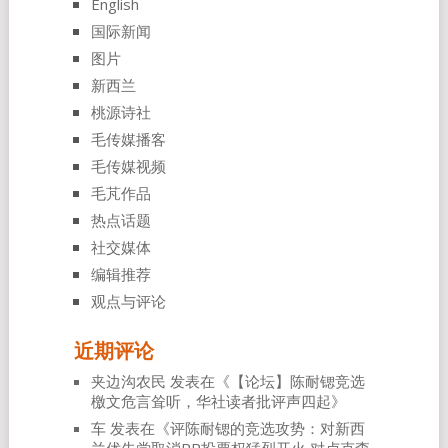
English
国际新闻
图片
新西兰
桃源诗社
毛传媒播客
毛传媒视频
毛芃作品
热点话题
社交媒体
编辑推荐
观点与评论
近期评论
夹边沟农民
发表在《
【论坛】陈耐锶竞选
檄文危言耸听，华社读者批评声四起
》
车
发表在《
评陈耐锶的竞选攻势：对新西