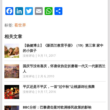
Facebook
LinkedIn
Twitter
Email
WhatsApp
分
享
标签:
看世界
【杨健博士】《新西兰教育手册》（19）第三章 家中
的小孩子
没有评论
|
9 月 11, 2017
国庆节没有喜庆，怀唐依协定折磨着一代又一代新西兰
人
没有评论
|
2 月 6, 2010
平仄还是不平仄，一首“过中秋”让桃源诗社沸腾
没有评论
|
9 月 17, 2016
BBC分析：巴黎袭击案对欧洲移民政策的影响