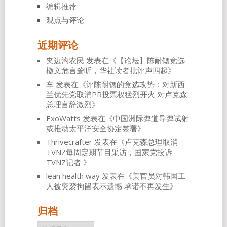
编辑推荐
观点与评论
近期评论
夹边沟农民
发表在《
【论坛】陈耐锶竞选
檄文危言耸听，华社读者批评声四起
》
车
发表在《
评陈耐锶的竞选攻势：对新西
兰优先党取消PR投票权猛烈开火 对卢克森
总理言辞激烈
》
ExoWatts
发表在《
中国洲际弹道导弹试射
或推动太平洋安全协定签署
》
Thrivecrafter
发表在《
卢克森总理取消
TVNZ每周定期节目采访，国家党投诉
TVNZ记者
》
lean health way
发表在《
美官员对韩国工
人被突袭拘留表示遗憾 承诺不再发生
》
归档
归