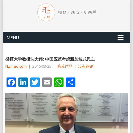
MENU
盛顿大学教授沈大伟: 中国应该考虑新加坡式民主
NZmao com
|
2016-03-25
|
毛芃作品
|
没有评论
Facebook
LinkedIn
Twitter
Email
WhatsApp
分
享