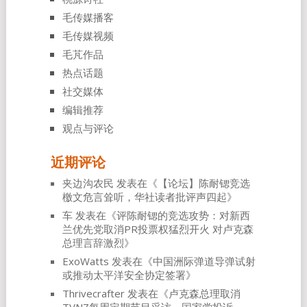
毛传媒播客
毛传媒视频
毛芃作品
热点话题
社交媒体
编辑推荐
观点与评论
近期评论
夹边沟农民
发表在《
【论坛】陈耐锶竞选
檄文危言耸听，华社读者批评声四起
》
车
发表在《
评陈耐锶的竞选攻势：对新西
兰优先党取消PR投票权猛烈开火 对卢克森
总理言辞激烈
》
ExoWatts
发表在《
中国洲际弹道导弹试射
或推动太平洋安全协定签署
》
Thrivecrafter
发表在《
卢克森总理取消