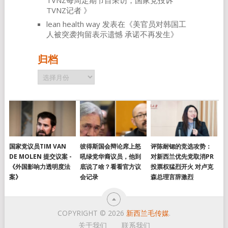
TVNZ每周定期节目采访，国家党投诉
TVNZ记者
》
lean health way
发表在《
美官员对韩国工
人被突袭拘留表示遗憾 承诺不再发生
》
归档
归
档
国家党议员TIM VAN
彼得斯国会辩论席上怒
评陈耐锶的竞选攻势：
DE MOLEN 提交议案 -
吼绿党华裔议员，他到
对新西兰优先党取消PR
《外国影响力透明度法
底说了啥？看看官方议
投票权猛烈开火 对卢克
案》
会记录
森总理言辞激烈
COPYRIGHT © 2026
新西兰毛传媒
.
关于我们
联系我们