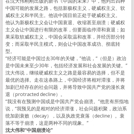
在沈大伟刚刚出版的新书《中国的未来》中，他列出四种
中国可能的发展之路，包括新极权主义，硬威权主义、软
威权主义和半民主。他说中国目前正处于硬威权主义。
他认为新极权主义会让中国衰退、收缩甚至崩溃；硬威权
主义会让中国进行有限的改革，但要面临停滞和衰退；如
果采取软威权主义，中国会采取温和改革，并经历部分转
变；而采取半民主模式，则会让中国改革成功、彻底转
型。
“经济可能是中国过去30年的关键，”他说，“（但是）政治
是中国未来至少30年，包括经济发展和社会发展的关键。”
沈大伟说，继续硬威权主义之路是最容易的选择，但不是
最优的选择。走在这条路上，中国经济将相对滞涨，并将
加剧已经存在的社会问题，并将导致中国共产党的漫长衰
退（protracted decline）。
“我没有在预测中国或是中国共产党会崩溃。”他意有所指地
说，“我预见的是相对的经济滞涨，社会问题积聚，政治系
统加剧衰败（decay），以及执政党衰落（decline）。衰
落不等于崩溃，这是两种不同的现象。”
沈大伟和“中国崩溃论”