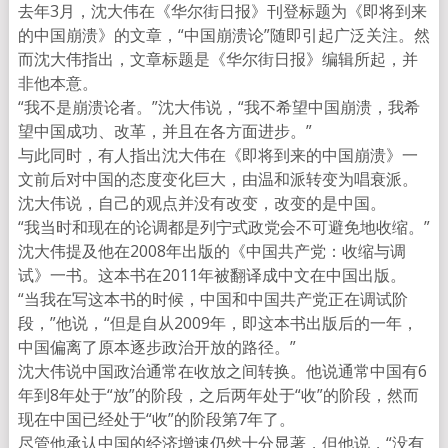
去年3月，沈大伟在《华尔街日报》刊登标题为《即将到来
的中国崩溃》的文章，“中国崩溃论”随即引起广泛关注。然
而沈大伟指出，文章标题是《华尔街日报》编辑所起，并
非他本意。
“我不是崩溃论者。”沈大伟说，“我不希望中国崩溃，我希
望中国成功、改革，并且在各方面进步。”
与此同时，有人指出沈大伟在《即将到来的中国崩溃》一
文前后对中国的态度变化巨大，由温和派转变为唱衰派。
沈大伟说，自己的观点并没有改变，改变的是中国。
“我当时和现在的论调都是列宁式政党会不可避免地收缩。”
沈大伟提及他在2008年出版的《中国共产党：收缩与调
试》一书。这本书在2011年被翻译成中文在中国出版。
“当我在写这本书的时候，中国和中国共产党正在调试阶
段，”他说，“但是自从2009年，即这本书出版后的一年，
中国偏离了原本逐步政治开放的路径。”
沈大伟说中国政治通常在收放之间转换。他说通常中国有6
年到8年处于“放”的阶段，之后两年处于“收”的阶段，然而
现在中国已经处于“收”的阶段第7年了。
尽管他承认中国的经济增速仍然十分显著，但他说，“没有