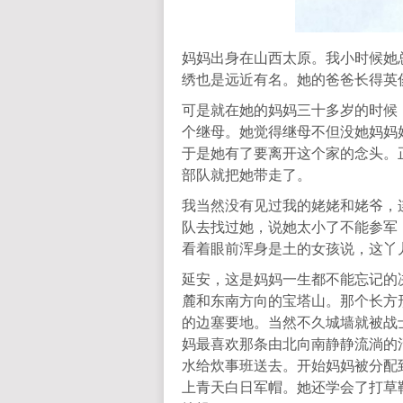
妈妈出身在山西太原。我小时候她
绣也是远近有名。她的爸爸长得英
可是就在她的妈妈三十多岁的时候
个继母。她觉得继母不但没她妈妈
于是她有了要离开这个家的念头。
部队就把她带走了。
我当然没有见过我的姥姥和姥爷，
队去找过她，说她太小了不能参军
看着眼前浑身是土的女孩说，这丫
延安，这是妈妈一生都不能忘记的
麓和东南方向的宝塔山。那个长方
的边塞要地。当然不久城墙就被战
妈最喜欢那条由北向南静静流淌的
水给炊事班送去。开始妈妈被分配
上青天白日军帽。她还学会了打草