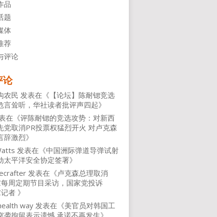
作品
话题
媒体
推荐
与评论
评论
沟农民
发表在《
【论坛】陈耐锶竞选
危言耸听，华社读者批评声四起
》
表在《
评陈耐锶的竞选攻势：对新西
先党取消PR投票权猛烈开火 对卢克森
言辞激烈
》
atts
发表在《
中国洲际弹道导弹试射
动太平洋安全协定签署
》
ecrafter
发表在《
卢克森总理取消
NZ每周定期节目采访，国家党投诉
Z记者
》
health way
发表在《
美官员对韩国工
突袭拘留表示遗憾 承诺不再发生
》