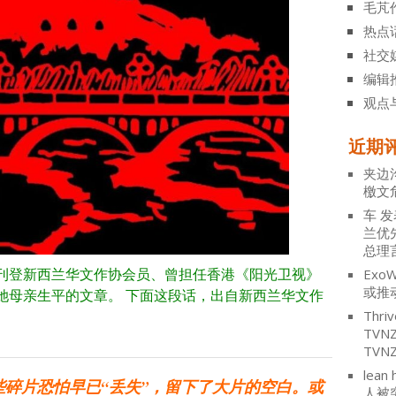
毛芃
热点
社交
编辑
观点
近期
夹边
檄文
车
发
兰优
总理
刊登新西兰华文作协会员、曾担任香港《阳光卫视》
ExoW
或推
她母亲生平的文章。
下面这段话，出自新西兰华文作
Thriv
TV
TVN
lean 
碎片恐怕早已“丢失”，留下了大片的空白。或
人被