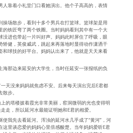
男人靠着小礼堂门口看她演出。他个子高高的，表情
到操场散步，看到十多个男兵在打篮球。篮球架是用
里的铁匠弯了两个铁圈。当时妈妈看到其中有一个大
球没进也带起一片叫好声。妈妈此时屏住了呼吸，眼
势矫健，英俊威武，跳起来再落地时显得动作潇洒干
姿和球技的好平台。妈妈认出来了，他就是天天来看
上海那边来延安的大学生，当时任延安一张报纸的负
有一天没来妈妈就焦虑不安。后来每天演出完后E君都
去散步。
山上的塔楼披着霞光非常美丽，窑洞微弱的光也变得明
边走走，所以延河水最能证明她和E君的相爱。
驱使我先去看延河。浑浊的延河水几乎成了“黄河”，河
在这里谈恋爱的妈妈心里倍感酸楚。当年妈妈爱听E君