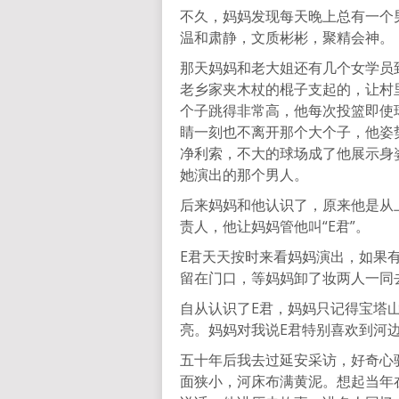
不久，妈妈发现每天晚上总有一个
温和肃静，文质彬彬，聚精会神。
那天妈妈和老大姐还有几个女学员
老乡家夹木杖的棍子支起的，让村
个子跳得非常高，他每次投篮即使
睛一刻也不离开那个大个子，他姿
净利索，不大的球场成了他展示身
她演出的那个男人。
后来妈妈和他认识了，原来他是从
责人，他让妈妈管他叫“E君”。
E君天天按时来看妈妈演出，如果
留在门口，等妈妈卸了妆两人一同
自从认识了E君，妈妈只记得宝塔
亮。妈妈对我说E君特别喜欢到河
五十年后我去过延安采访，好奇心
面狭小，河床布满黄泥。想起当年