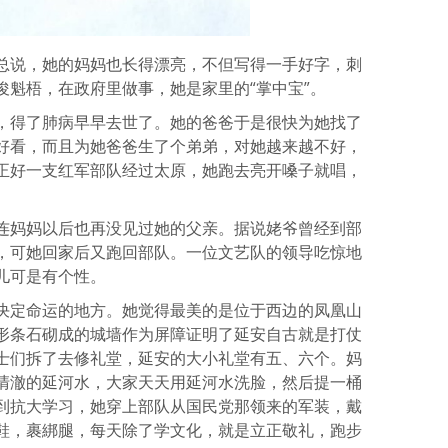
总说，她的妈妈也长得漂亮，不但写得一手好字，刺
俊魁梧，在政府里做事，她是家里的“掌中宝”。
，得了肺病早早去世了。她的爸爸于是很快为她找了
好看，而且为她爸爸生了个弟弟，对她越来越不好，
正好一支红军部队经过太原，她跑去亮开嗓子就唱，
连妈妈以后也再没见过她的父亲。据说姥爷曾经到部
，可她回家后又跑回部队。一位文艺队的领导吃惊地
儿可是有个性。
决定命运的地方。她觉得最美的是位于西边的凤凰山
形条石砌成的城墙作为屏障证明了延安自古就是打仗
士们拆了去修礼堂，延安的大小礼堂有五、六个。妈
清澈的延河水，大家天天用延河水洗脸，然后提一桶
到抗大学习，她穿上部队从国民党那领来的军装，戴
鞋，裹綁腿，每天除了学文化，就是立正敬礼，跑步