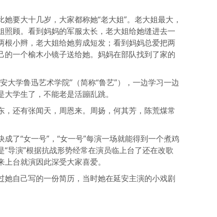
比她要大十几岁，大家都称她“老大姐”。老大姐最大，
姐照顾。看到妈妈的军服太长，老大姐给她缝进去一
两根小辫，老大姐给她剪成短发；看到妈妈总爱把两
己的一个榆木小镜子送给她。妈妈在部队找到了家的
安大学鲁迅艺术学院”（简称“鲁艺”），一边学习一边
是大学生了，不能老是活蹦乱跳。
东，还有张闻天，周恩来。周扬，何其芳，陈荒煤常
成了“女一号”，“女一号”每演一场就能得到一个煮鸡
是“导演”根据抗战形势经常在演员临上台了还在改歌
来上台就演因此深受大家喜爱。
过她自己写的一份简历，当时她在延安主演的小戏剧