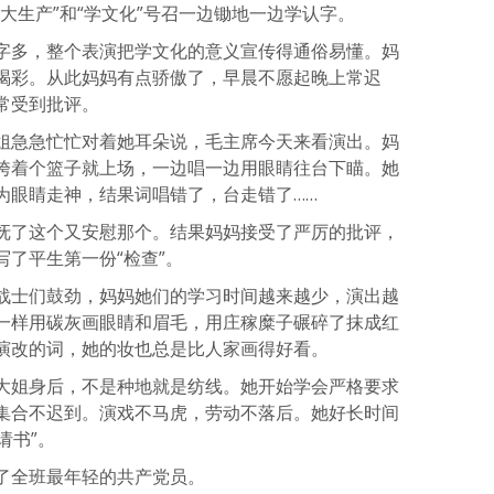
大生产”和“学文化”号召一边锄地一边学认字。
字多，整个表演把学文化的意义宣传得通俗易懂。妈
喝彩。从此妈妈有点骄傲了，早晨不愿起晚上常迟
常受到批评。
姐急急忙忙对着她耳朵说，毛主席今天来看演出。妈
挎着个篮子就上场，一边唱一边用眼睛往台下瞄。她
为眼睛走神，结果词唱错了，台走错了……
抚了这个又安慰那个。结果妈妈接受了严厉的批评，
了平生第一份“检查”。
战士们鼓劲，妈妈她们的学习时间越来越少，演出越
一样用碳灰画眼睛和眉毛，用庄稼糜子碾碎了抹成红
演改的词，她的妆也总是比人家画得好看。
大姐身后，不是种地就是纺线。她开始学会严格要求
集合不迟到。演戏不马虎，劳动不落后。她好长时间
请书”。
了全班最年轻的共产党员。