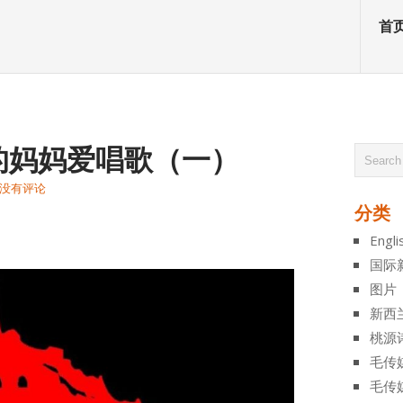
首
的妈妈爱唱歌（一）
没有评论
分类
atsApp
分
Engli
享
国际
图片
新西
桃源
毛传
毛传