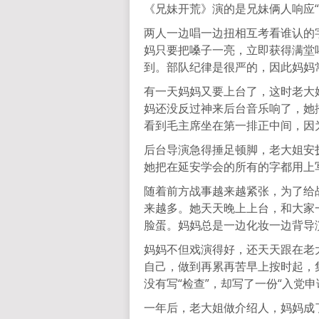
《兄妹开荒》演的是兄妹俩人响应“
两人一边唱一边扭相互考看谁认的
妈只要把嗓子一亮，立即获得满堂
到。部队纪律是很严的，因此妈妈
有一天妈妈又要上台了，这时老大
妈还没反过神来后台音乐响了，她
看到毛主席坐在第一排正中间，因
后台导演急得捶足顿脚，老大姐安
她把在延安学会的所有的字都用上写
随着前方战事越来越紧张，为了给
来越多。她天天晚上上台，和大家
脸蛋。妈妈总是一边化妆一边背导
妈妈不但戏演得好，还天天跟在老
自己，做到再累再苦早上按时起，
没有写“检查”，却写了一份“入党申
一年后，老大姐做介绍人，妈妈成