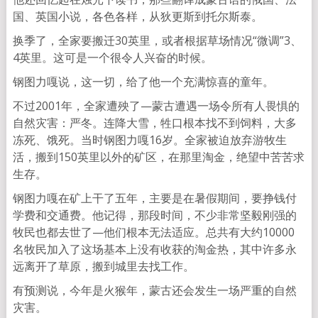
国、英国小说，各色各样，从狄更斯到托尔斯泰。
换季了，全家要搬迁30英里，或者根据草场情况“微调”3、
4英里。这可是一个很令人兴奋的时候。
钢图力嘎说，这一切，给了他一个充满惊喜的童年。
不过2001年，全家遭殃了—蒙古遭遇一场令所有人畏惧的
自然灾害：严冬。连降大雪，牲口根本找不到饲料，大多
冻死、饿死。当时钢图力嘎16岁。全家被迫放弃游牧生
活，搬到150英里以外的矿区，在那里淘金，绝望中苦苦求
生存。
钢图力嘎在矿上干了五年，主要是在暑假期间，要挣钱付
学费和交通费。他记得，那段时间，不少非常坚毅刚强的
牧民也都去世了—他们根本无法适应。总共有大约10000
名牧民加入了这场基本上没有收获的淘金热，其中许多永
远离开了草原，搬到城里去找工作。
有预测说，今年是火猴年，蒙古还会发生一场严重的自然
灾害。