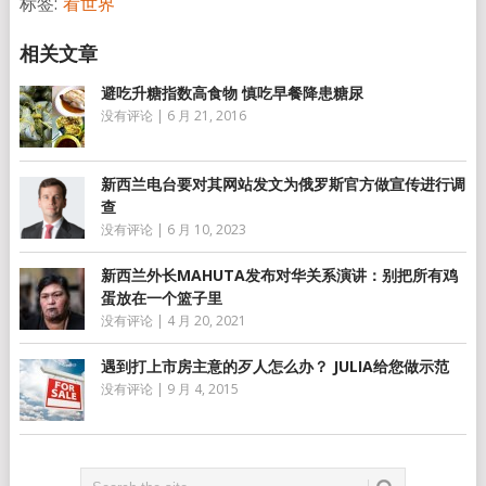
标签:
看世界
避吃升糖指数高食物 慎吃早餐降患糖尿
没有评论
|
6 月 21, 2016
新西兰电台要对其网站发文为俄罗斯官方做宣传进行调
查
没有评论
|
6 月 10, 2023
新西兰外长MAHUTA发布对华关系演讲：别把所有鸡
蛋放在一个篮子里
没有评论
|
4 月 20, 2021
遇到打上市房主意的歹人怎么办？ JULIA给您做示范
没有评论
|
9 月 4, 2015