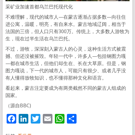
采矿业加速首都乌兰巴托现代化
不难理解，现代的城市人—在蒙古逐渐占据多数—向往住
进公寓，温暖，明亮，有自来水。蒙古地域辽阔，相当于
法国的三倍，但人口只有300万。传统上，大多数人游牧为
生，现在过半生活在乌兰巴托。
不过，游牧，深深刻入蒙古人的心灵，这种生活方式被震
撼、但还没被摧毁。年轻一代中，许多人—包括钢图力嘎
—都在城市生活，但他们却生在、长在大草原。但是，钢
图力嘎说，下一代的城市人，可能只有很少、或者几乎没
有人懂得放牧知识，也不懂得那种文化和语言。
看起来，蒙古注定要成为有两类截然不同的蒙古人组成的
国家。
（源自BBC)
Facebook
LinkedIn
Twitter
Email
WhatsApp
分
享