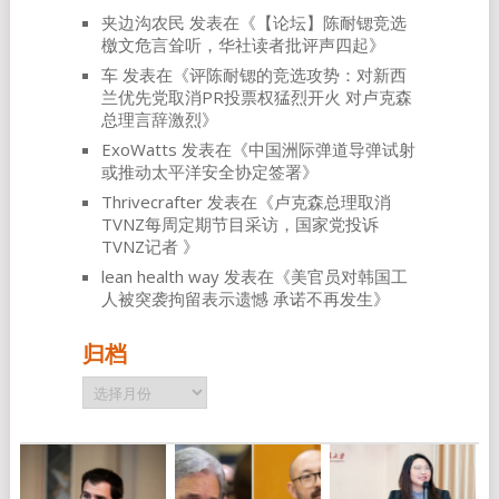
夹边沟农民
发表在《
【论坛】陈耐锶竞选
檄文危言耸听，华社读者批评声四起
》
车
发表在《
评陈耐锶的竞选攻势：对新西
兰优先党取消PR投票权猛烈开火 对卢克森
总理言辞激烈
》
ExoWatts
发表在《
中国洲际弹道导弹试射
或推动太平洋安全协定签署
》
Thrivecrafter
发表在《
卢克森总理取消
TVNZ每周定期节目采访，国家党投诉
TVNZ记者
》
lean health way
发表在《
美官员对韩国工
人被突袭拘留表示遗憾 承诺不再发生
》
归档
归
档