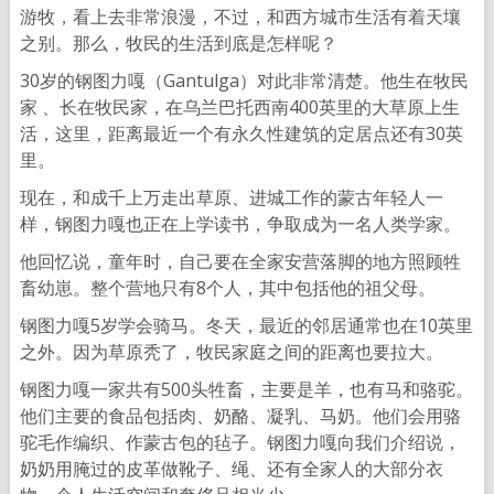
游牧，看上去非常浪漫，不过，和西方城市生活有着天壤
之别。那么，牧民的生活到底是怎样呢？
30岁的钢图力嘎（Gantulga）对此非常清楚。他生在牧民
家 、长在牧民家，在乌兰巴托西南400英里的大草原上生
活，这里，距离最近一个有永久性建筑的定居点还有30英
里。
现在，和成千上万走出草原、进城工作的蒙古年轻人一
样，钢图力嘎也正在上学读书，争取成为一名人类学家。
他回忆说，童年时，自己要在全家安营落脚的地方照顾牲
畜幼崽。整个营地只有8个人，其中包括他的祖父母。
钢图力嘎5岁学会骑马。冬天，最近的邻居通常也在10英里
之外。因为草原秃了，牧民家庭之间的距离也要拉大。
钢图力嘎一家共有500头牲畜，主要是羊，也有马和骆驼。
他们主要的食品包括肉、奶酪、凝乳、马奶。他们会用骆
驼毛作编织、作蒙古包的毡子。钢图力嘎向我们介绍说，
奶奶用腌过的皮革做靴子、绳、还有全家人的大部分衣