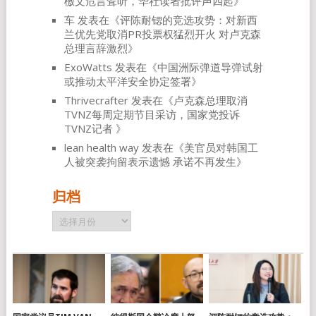
檄文危言耸听，华社读者批评声四起
》
车
发表在《
评陈耐锶的竞选攻势：对新西
兰优先党取消PR投票权猛烈开火 对卢克森
总理言辞激烈
》
ExoWatts
发表在《
中国洲际弹道导弹试射
或推动太平洋安全协定签署
》
Thrivecrafter
发表在《
卢克森总理取消
TVNZ每周定期节目采访，国家党投诉
TVNZ记者
》
lean health way
发表在《
美官员对韩国工
人被突袭拘留表示遗憾 承诺不再发生
》
归档
归
档