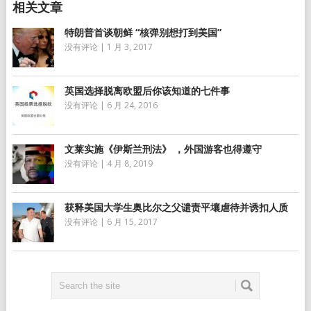
特朗普首谈朝鲜 “核弹别想打到美国”
没有评论
|
1 月 3, 2017
英国选择脱离欧盟后你该知道的七件事
没有评论
|
6 月 24, 2016
文莱实施《伊斯兰刑法》 ，外国游客也得遵守
没有评论
|
4 月 8, 2019
获释美国大学生奥比尔之父谴责平壤虐待并诱扣人质
没有评论
|
6 月 15, 2017