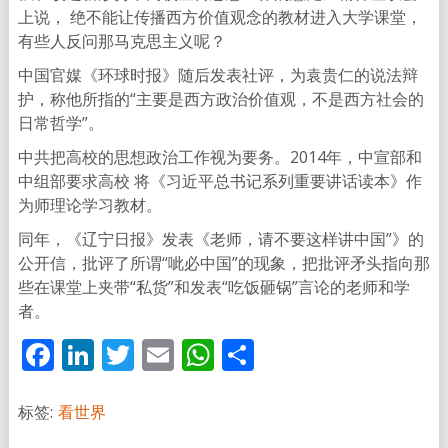
上说， 绝不能让传播西方价值观念的教材进入大学课堂，
有些人反问那马克思主义呢？
中国官媒《环球时报》随后发表社评，为袁贵仁的说法辩
护，称他所指的“主要是西方政治价值观，不是西方社会的
日常哲学”。
中共把高校的思想政治工作视为要务。2014年，中宣部和
中组部要求高校 将《习近平总书记系列重要讲话读本》作
为师理论学习教材。
同年，《辽宁日报》发表《老师，请不要这样讲中国”》的
公开信，批评了所谓“呲必中国”的现象，把批评矛头指向那
些在课堂上夹带“私货”和发表“吃饭砸锅”言论的老师和学
者。
Facebook
LinkedIn
Twitter
Email
WhatsApp
分
享
标签:
看世界