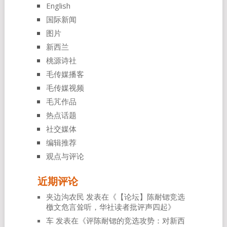
English
国际新闻
图片
新西兰
桃源诗社
毛传媒播客
毛传媒视频
毛芃作品
热点话题
社交媒体
编辑推荐
观点与评论
近期评论
夹边沟农民
发表在《
【论坛】陈耐锶竞选
檄文危言耸听，华社读者批评声四起
》
车
发表在《
评陈耐锶的竞选攻势：对新西