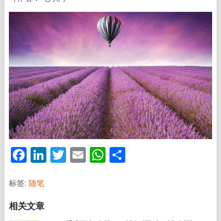
Facebook
LinkedIn
Twitter
Email
WhatsApp
分
享
标签:
随笔