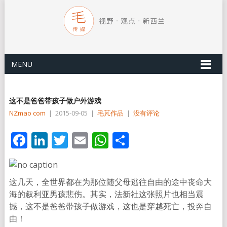
MENU
这不是爸爸带孩子做户外游戏
NZmao com
|
2015-09-05
|
毛芃作品
|
没有评论
Facebook
LinkedIn
Twitter
Email
WhatsApp
分
享
这几天，全世界都在为那位随父母逃往自由的途中丧命大
海的叙利亚男孩悲伤。其实，法新社这张照片也相当震
撼，这不是爸爸带孩子做游戏，这也是穿越死亡，投奔自
由！