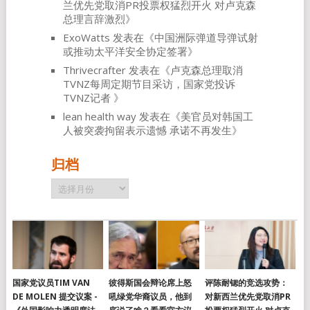
兰优先党取消PR投票权猛烈开火 对卢克森
总理言辞激烈
》
ExoWatts
发表在《
中国洲际弹道导弹试射
或推动太平洋安全协定签署
》
Thrivecrafter
发表在《
卢克森总理取消
TVNZ每周定期节目采访，国家党投诉
TVNZ记者
》
lean health way
发表在《
美官员对韩国工
人被突袭拘留表示遗憾 承诺不再发生
》
归档
归
档
国家党议员TIM VAN
彼得斯国会辩论席上怒
评陈耐锶的竞选攻势：
DE MOLEN 提交议案 -
吼绿党华裔议员，他到
对新西兰优先党取消PR