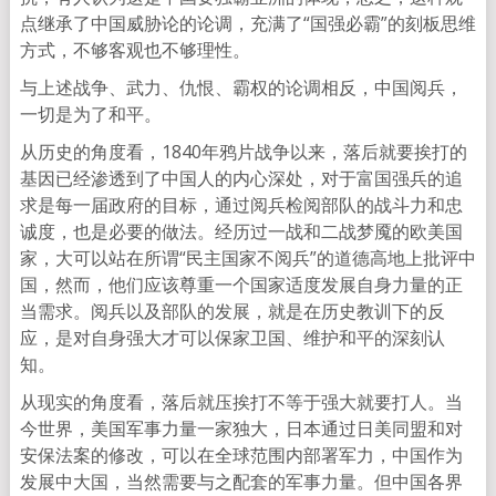
点继承了中国威胁论的论调，充满了“国强必霸”的刻板思维
方式，不够客观也不够理性。
与上述战争、武力、仇恨、霸权的论调相反，中国阅兵，
一切是为了和平。
从历史的角度看，1840年鸦片战争以来，落后就要挨打的
基因已经渗透到了中国人的内心深处，对于富国强兵的追
求是每一届政府的目标，通过阅兵检阅部队的战斗力和忠
诚度，也是必要的做法。经历过一战和二战梦魇的欧美国
家，大可以站在所谓“民主国家不阅兵”的道德高地上批评中
国，然而，他们应该尊重一个国家适度发展自身力量的正
当需求。阅兵以及部队的发展，就是在历史教训下的反
应，是对自身强大才可以保家卫国、维护和平的深刻认
知。
从现实的角度看，落后就压挨打不等于强大就要打人。当
今世界，美国军事力量一家独大，日本通过日美同盟和对
安保法案的修改，可以在全球范围内部署军力，中国作为
发展中大国，当然需要与之配套的军事力量。但中国各界