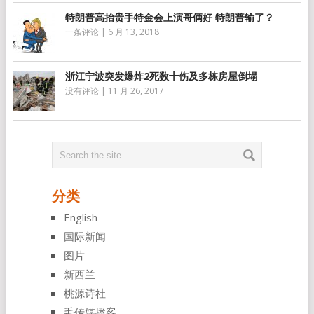
特朗普高抬贵手特金会上演哥俩好 特朗普输了？
一条评论
|
6 月 13, 2018
浙江宁波突发爆炸2死数十伤及多栋房屋倒塌
没有评论
|
11 月 26, 2017
分类
English
国际新闻
图片
新西兰
桃源诗社
毛传媒播客