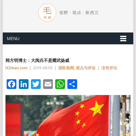
MENU
韩方明博士：大阅兵不是耀武扬威
NZmao com
|
2015-09-03
|
国际新闻
,
观点与评论
|
没有评论
Facebook
LinkedIn
Twitter
Email
WhatsApp
分
享