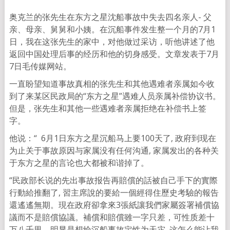
奥克兰的张先生在东方之星沈船事故中失去四名亲人- 父
亲、母亲、舅舅和小姨。在沉船事件发生整一个月的7月1
日，我在这张先生的家中，对他做过采访，听他讲述了他
返回中国处理后事的经历和他的切身感受。文章发表于7月
7日毛传媒网站。
一直盼望知道事故真相的张先生和其他遇难者亲属如今收
到了来某区民政局的“东方之星”遇难人员亲属补偿协议书。
但是，张先生和其他一些遇难者亲属拒绝在补偿书上签
字。
他说：“ 6月1日东方之星沉船马上要100天了,
政府到现在
为止关于事故原因与家属没有任何沟通,
家属发出的各种关
于东方之星的言论也大都被和谐掉了。
“民政部长说的先出事故报告再賠償的話被自己手下的實際
行動給推翻
了, 習主席說的要給一個經得住歷史考驗的報告
還遙遙無期。
現在政府卻拿來3張紙讓我們家屬簽署補償協
議而不是賠償協議。補償和賠償雖一字只差，可性质差十
万八千里。明显是想给沉船事故定性为天灾, 这怎么能让我