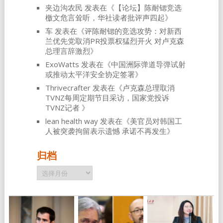
夹边沟农民
发表在《
【论坛】陈耐锶竞选
檄文危言耸听，华社读者批评声四起
》
车
发表在《
评陈耐锶的竞选攻势：对新西
兰优先党取消PR投票权猛烈开火 对卢克森
总理言辞激烈
》
ExoWatts
发表在《
中国洲际弹道导弹试射
或推动太平洋安全协定签署
》
Thrivecrafter
发表在《
卢克森总理取消
TVNZ每周定期节目采访，国家党投诉
TVNZ记者
》
lean health way
发表在《
美官员对韩国工
人被突袭拘留表示遗憾 承诺不再发生
》
归档
归
档