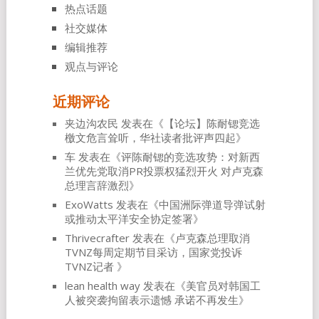
热点话题
社交媒体
编辑推荐
观点与评论
近期评论
夹边沟农民
发表在《
【论坛】陈耐锶竞选
檄文危言耸听，华社读者批评声四起
》
车
发表在《
评陈耐锶的竞选攻势：对新西
兰优先党取消PR投票权猛烈开火 对卢克森
总理言辞激烈
》
ExoWatts
发表在《
中国洲际弹道导弹试射
或推动太平洋安全协定签署
》
Thrivecrafter
发表在《
卢克森总理取消
TVNZ每周定期节目采访，国家党投诉
TVNZ记者
》
lean health way
发表在《
美官员对韩国工
人被突袭拘留表示遗憾 承诺不再发生
》