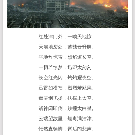
红处津门外，一响天地惊！
天崩地裂处，蘑菇云升腾。
平地炸惊雷，烈焰燎长空。
一切若惊梦，迅即太匆匆！
长空红光闪，灼灼耀夜空。
迅雷如横扫，烈烈若飓风。
毒雾烟飞扬，扶摇上太空。
诸神闻即倒，跌撞太白星。
云端望故里，烟毒满沽津。
怅然直顿脚，髯后闻悲声。