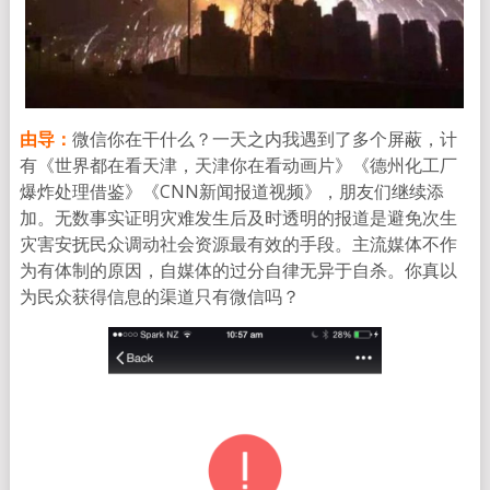
由导：
微信你在干什么？一天之内我遇到了多个屏蔽，计
有《世界都在看天津，天津你在看动画片》《德州化工厂
爆炸处理借鉴》《CNN新闻报道视频》，朋友们继续添
加。无数事实证明灾难发生后及时透明的报道是避免次生
灾害安抚民众调动社会资源最有效的手段。主流媒体不作
为有体制的原因，自媒体的过分自律无异于自杀。你真以
为民众获得信息的渠道只有微信吗？