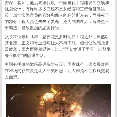
资深工程师，他后来跟我说，中国当代工程建设的立项和
规划设计，有许许多多已经不是从经济和工程角度做决
策，却常常为官员的喜好和商人的利益所左右，而强权下
的部分工程人员也失去了灵魂，沦为制图匠人，有些更干
出编造、篡改数据的恶劣行径。
父亲在位最后几年，总要花更多时间在工程之外，虽然以
其名望、正义和专业最终让人不得不服，但也让他感觉非
常疲惫，因之而毅然退休，过上“骥友尤话千里事，老驽羸
脊只驮孙”的隐退生活。
中国有明确的危险品码头防火设计国家规范，这次爆炸所
在堆场的存在真是让人匪夷所思，让人难免不往权钱交易
方面想。