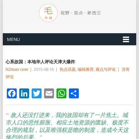
MENU
心系故国：本地华人评论天津大爆炸
NZmao com
|
2015-08-16
|
热点话题
,
编辑推荐
,
观点与评论
|
没有
评论
Facebook
LinkedIn
Twitter
Email
WhatsApp
分
享
“
敌人还没打进来，我的故国却有了一片焦土。城
市人口的恶性膨胀、相应土地资源的匮缺、极度不
合理的规划，以及唯强权是瞻的制度，造成今天这
惨烈的后果。”