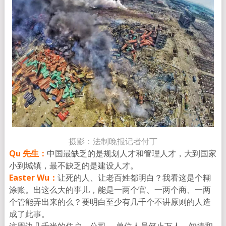
摄影：法制晚报记者付丁
Qu 先生：
中国最缺乏的是规划人才和管理人才，大到国家
小到城镇，
最不缺乏的是建设人才。
Easter Wu：
让死的人、让老百姓都明白？我看这是个糊
涂账。出这么大的事儿，
能是一两个官、一两个商、一两
个管能弄出来的么？
要明白至少有几千个不讲原则的人造
成了此事。
这周边几千米的住户，公司 ，单位人员何止万人，知情和