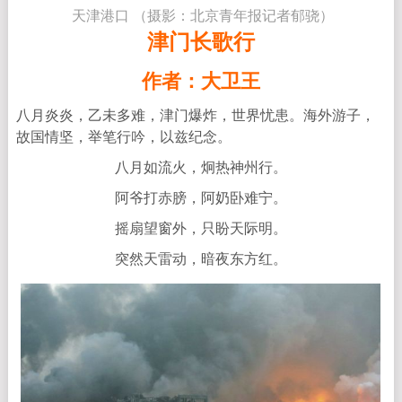
天津港口 （摄影：北京青年报记者郁骁）
津门长歌行
作者：大卫王
八月炎炎，乙未多难，津门爆炸，世界忧患。海外游子，
故国情坚，
举笔行吟，以兹纪念。
八月如流火，炯热神州行。
阿爷打赤膀，阿奶卧难宁。
摇扇望窗外，只盼天际明。
突然天雷动，暗夜东方红。