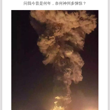
问我今昔是何年，奈何神州多悚惊？