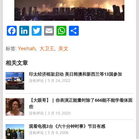
Facebook
LinkedIn
Twitter
Email
WhatsApp
分
享
标签:
Yeehah
,
大卫王
,
美文
印太经济框架启动 美日韩澳和新西兰等13国参加
没有评论
|
5 月 24, 2022
【大眼哥】 | 你表演正能量时除了666能不能学着体面
些
没有评论
|
3 月 10, 2020
观看电视3台《六十分钟时事》节目有感
没有评论
|
5 月 9, 2008