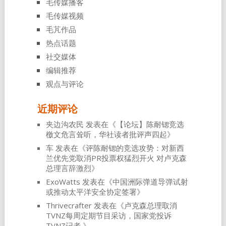
毛传媒播客
毛传媒视频
毛芃作品
热点话题
社交媒体
编辑推荐
观点与评论
近期评论
夹边沟农民
发表在《
【论坛】陈耐锶竞选
檄文危言耸听，华社读者批评声四起
》
车
发表在《
评陈耐锶的竞选攻势：对新西
兰优先党取消PR投票权猛烈开火 对卢克森
总理言辞激烈
》
ExoWatts
发表在《
中国洲际弹道导弹试射
或推动太平洋安全协定签署
》
Thrivecrafter
发表在《
卢克森总理取消
TVNZ每周定期节目采访，国家党投诉
TVNZ记者
》