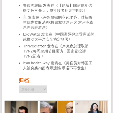
夹边沟农民
发表在《
【论坛】陈耐锶竞选
檄文危言耸听，华社读者批评声四起
》
车
发表在《
评陈耐锶的竞选攻势：对新西
兰优先党取消PR投票权猛烈开火 对卢克森
总理言辞激烈
》
ExoWatts
发表在《
中国洲际弹道导弹试射
或推动太平洋安全协定签署
》
Thrivecrafter
发表在《
卢克森总理取消
TVNZ每周定期节目采访，国家党投诉
TVNZ记者
》
lean health way
发表在《
美官员对韩国工
人被突袭拘留表示遗憾 承诺不再发生
》
归档
归
档