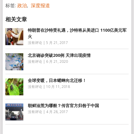
标签:
政治
,
深度报道
特朗普在沙特受礼遇，沙特将从美进口 1100亿美元军
火
没有评论
|
5 月 21, 2017
北京确诊突破200例 天津出现疫情
没有评论
|
6 月 21, 2020
全球变暖，日本蟋蟀向北迁移！
没有评论
|
10 月 11, 2018
朝鲜油荒为哪般？传言官方归咎于中国
没有评论
|
4 月 28, 2017