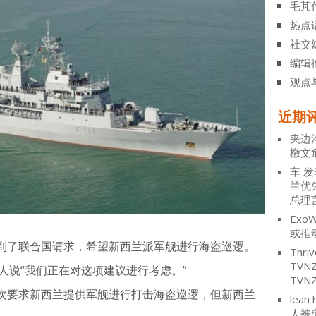
毛芃
热点
社交
编辑
观点
近期
夹边
檄文
车
发
兰优
总理
ExoW
或推
到了联合国请求，希望新西兰派军舰进行海盗巡逻。
Thriv
TV
发言人说“我们正在对这项建议进行考虑。”
TVN
次要求新西兰提供军舰进行打击海盗巡逻，但新西兰
lean 
人被