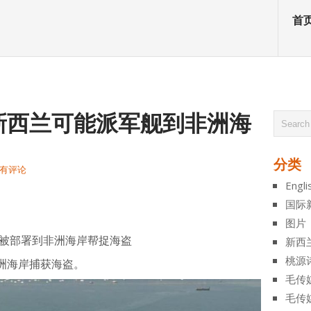
首
新西兰可能派军舰到非洲海
分类
有评论
Engli
atsApp
分
国际
享
图片
被部署到非洲海岸帮捉海盗
新西
桃源
洲海岸捕获海盗。
毛传
毛传