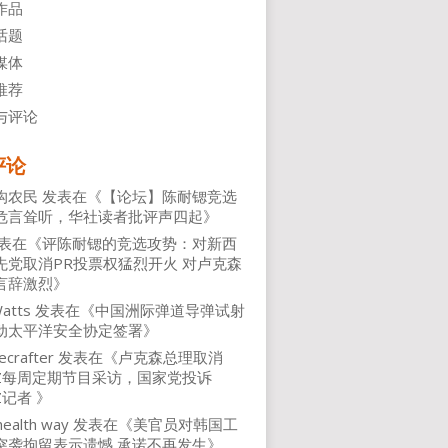
作品
话题
媒体
推荐
与评论
评论
沟农民
发表在《
【论坛】陈耐锶竞选
危言耸听，华社读者批评声四起
》
表在《
评陈耐锶的竞选攻势：对新西
先党取消PR投票权猛烈开火 对卢克森
言辞激烈
》
atts
发表在《
中国洲际弹道导弹试射
动太平洋安全协定签署
》
ecrafter
发表在《
卢克森总理取消
NZ每周定期节目采访，国家党投诉
Z记者
》
health way
发表在《
美官员对韩国工
突袭拘留表示遗憾 承诺不再发生
》