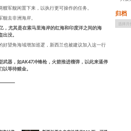
两艘军舰闲置下来，以执行更可操作的任务。
归档
军舰去非洲海岸。
归
档
亿，尤其是在索马里海岸的红海和印度洋之间的海
盗出没。
的好望角海域增加巡逻，新西兰也被建议加入这一行
武器，如AK47冲锋枪，火箭推进榴弹，以此来逼停
们以等待赎金。
atsApp
分
享