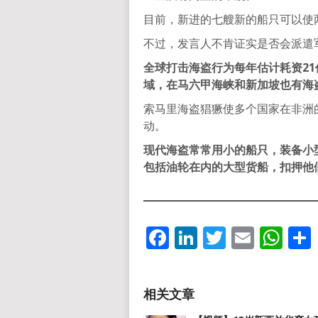
目前，新进的七艘新的船只可以使
不过，发言人不肯证实是否会派遣
全球打击海盗行为每年估计耗资
21
域，在马六甲海峡和新加坡也有海
索马里海盗猖獗使多个国家在非洲
动。
现代海盗常常用小的船只，装备小型
包括油轮在内的大型货船，扣押他
Facebook
LinkedIn
Twitter
Email
Wh