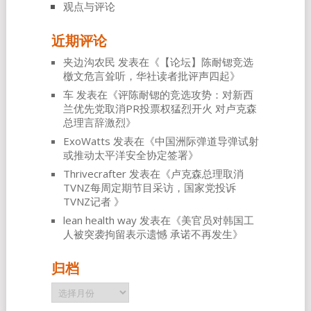
观点与评论
近期评论
夹边沟农民
发表在《
【论坛】陈耐锶竞选
檄文危言耸听，华社读者批评声四起
》
车
发表在《
评陈耐锶的竞选攻势：对新西
兰优先党取消PR投票权猛烈开火 对卢克森
总理言辞激烈
》
ExoWatts
发表在《
中国洲际弹道导弹试射
或推动太平洋安全协定签署
》
Thrivecrafter
发表在《
卢克森总理取消
TVNZ每周定期节目采访，国家党投诉
TVNZ记者
》
lean health way
发表在《
美官员对韩国工
人被突袭拘留表示遗憾 承诺不再发生
》
归档
归
档