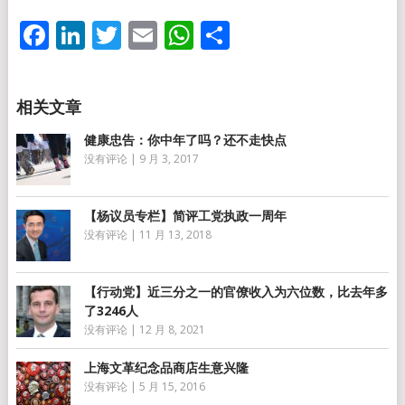
Facebook
LinkedIn
Twitter
Email
WhatsApp
分
享
健康忠告：你中年了吗？还不走快点
没有评论
|
9 月 3, 2017
【杨议员专栏】简评工党执政一周年
没有评论
|
11 月 13, 2018
【行动党】近三分之一的官僚收入为六位数，比去年多
了3246人
没有评论
|
12 月 8, 2021
上海文革纪念品商店生意兴隆
没有评论
|
5 月 15, 2016