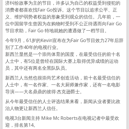
济纠纷故事为主的节目，许多认为自己的权益受到侵犯的
消费者都喜欢找Fair Go投诉。这个节目以追求公平、正
义、维护弱势者权益的形象受到观众的信任。几年前，一
位中国留学生曾因为在购物时受到不公正待遇而向Fair Go
节目求助，Fair Go 特地就她的遭遇做了一档节目。
今年9月，61岁的Kevin宣布在为Fair Go节目效力27年后辞
别了工作40年的电视行业。
新西兰显然是一个崇尚体育的国度，在最受信任的前十名
人士中，有5位是曾经在国际大赛上取得优异成绩的运动
员，其中还有两名全黑队队员。
新西兰人当然也很崇尚艺术创造活动，前十名最受信任的
人士中，有一名作家、一名大厨师兼作家，还有一名电影
导演——大名鼎鼎的彼得·杰克逊爵士。
从今年最受信任的人士评选结果来看，新闻从业者要比政
治人物更让新西兰人信任。
电视3台新闻主持 Mike Mc Roberts在电视记者中最受欢
迎，排名第14。